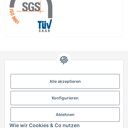
HStronic GmbH
Eugen-Kübler-Straße 3
Alle akzeptieren
74538 Rosengarten-Uttenhofen
Telefon: +49 (0) 7907 943 690
Konfigurieren
Fax: +49 (0) 7907 942 0222
Mail:
info@hstronic-gmbh.de
Informationen
Ablehnen
Wie wir Cookies & Co nutzen