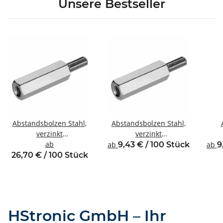
Unsere Bestseller
Abstandsbolzen Stahl,
Abstandsbolzen Stahl,
verzinkt
verzinkt
Innen/Außengewinde
ab
Innen/Außengewinde
Inne
ab
9,43 € / 100 Stück
ab
9
M6 SW10
M3 SW5,5
26,70 € / 100 Stück
HStronic GmbH – Ihr