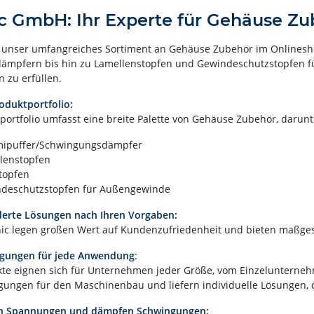
c GmbH: Ihr Experte für Gehäuse Zu
e unser umfangreiches Sortiment an Gehäuse Zubehör im Onlines
mpfern bis hin zu Lamellenstopfen und Gewindeschutzstopfen für 
 zu erfüllen.
roduktportfolio:
portfolio umfasst eine breite Palette von Gehäuse Zubehör, darunt
uffer/Schwingungsdämpfer
enstopfen
opfen
eschutzstopfen für Außengewinde
erte Lösungen nach Ihren Vorgaben:
nic legen großen Wert auf Kundenzufriedenheit und bieten maßge
igungen für jede Anwendung
:
te eignen sich für Unternehmen jeder Größe, vom Einzelunternehm
gungen für den Maschinenbau und liefern individuelle Lösungen, 
en Spannungen und dämpfen Schwingungen: