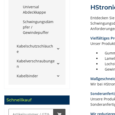
HStroni
Universal
Abdeckkappe
Entdecken Si
Schwingungsdäm
Schwingungsdä
pfer /
Anforderungen
Gewindepuffer
Vielfältiges P
Unser Produkt
Kabelschutzschläuch
e
Gummip
Lamell
Kabelverschraubunge
Lochst
n
Gewind
Kabelbinder
Maßgeschneid
Wir bei HStro
Sonderanfert
Unsere Produk
Schnellkauf
Sonderanferti
Wir reduzier