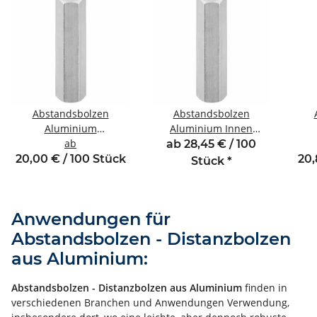
Abstandsbolzen
Abstandsbolzen
Aluminium
Aluminium Innen
Innen/Innengewinde M3
ab
/Innengewinde 13 mm
Inne
ab 28,45 € / 100
SW6
M3 SW6
20,00 € / 100 Stück
20,
Stück
*
Anwendungen für
Abstandsbolzen - Distanzbolzen
aus Aluminium:
Abstandsbolzen - Distanzbolzen aus Aluminium
finden in
verschiedenen Branchen und Anwendungen Verwendung,