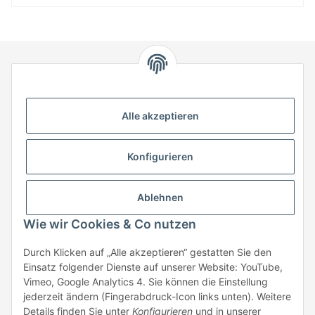
HStronic GmbH
Eugen-Kübler-Straße 3
Alle akzeptieren
74538 Rosengarten-Uttenhofen
Telefon: +49 (0) 7907 943 690
Konfigurieren
Fax: +49 (0) 7907 942 0222
Mail:
info@hstronic-gmbh.de
Informationen
Ablehnen
Wie wir Cookies & Co nutzen
Gesetzliche Informationen
Durch Klicken auf „Alle akzeptieren“ gestatten Sie den
Einsatz folgender Dienste auf unserer Website: YouTube,
Beratung:
+49 (0) 7907 943690
Vimeo, Google Analytics 4. Sie können die Einstellung
Anfragen oder Muster anfordern:
jederzeit ändern (Fingerabdruck-Icon links unten). Weitere
info@hstronic-gmbh.de
Details finden Sie unter
Konfigurieren
und in unserer