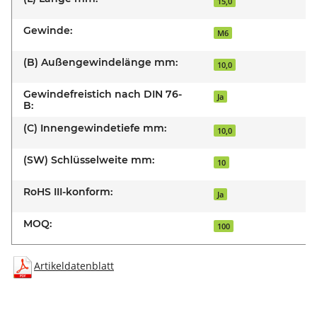
15,0
Gewinde:
M6
(B) Außengewindelänge mm:
10,0
Gewindefreistich nach DIN 76-
Ja
B:
(C) Innengewindetiefe mm:
10,0
(SW) Schlüsselweite mm:
10
RoHS III-konform:
Ja
MOQ:
100
Artikeldatenblatt