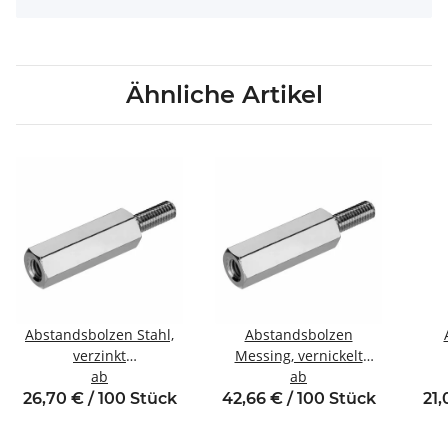
Ähnliche Artikel
Abstandsbolzen Stahl,
Abstandsbolzen
verzinkt
Messing, vernickelt
Innen/Außengewinde
ab
Innen/Außengewinde
ab
Inne
M6 SW10
M6 SW10
26,70 € / 100 Stück
42,66 € / 100 Stück
21,