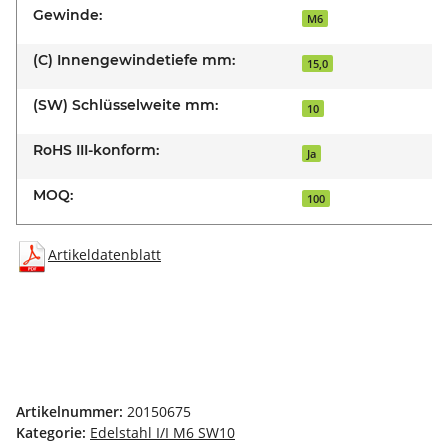
Gewinde:
M6
(C) Innengewindetiefe mm:
15,0
(SW) Schlüsselweite mm:
10
RoHS III-konform:
Ja
MOQ:
100
Artikeldatenblatt
Artikelnummer:
20150675
Kategorie:
Edelstahl I/I M6 SW10