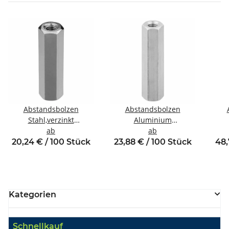
Abstandsbolzen
Abstandsbolzen
Stahl,verzinkt
Aluminium
Innen/Innengewinde M6
ab
Innen/Innengewinde M6
ab
In
SW10
SW10
20,24 € / 100 Stück
23,88 € / 100 Stück
48,
Kategorien
Schnellkauf