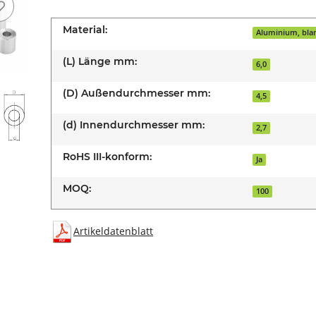
Material:
Aluminium, bla
(L) Länge mm:
6,0
(D) Außendurchmesser mm:
4,5
(d) Innendurchmesser mm:
2,7
RoHS III-konform:
Ja
MOQ:
100
Artikeldatenblatt