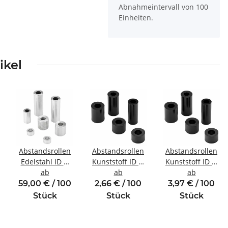
Abnahmeintervall von 100
Einheiten.
ikel
Abstandsrollen
Abstandsrollen
Abstandsrollen
Edelstahl ID Ø
Kunststoff ID Ø
Kunststoff ID Ø
5,4 mm für
ab
4,2 mm für
ab
5,2 mm für
ab
Gewinde M5
Gewinde M4
Gewinde M5
59,00 € / 100
2,66 € / 100
3,97 € / 100
Stück
Stück
Stück