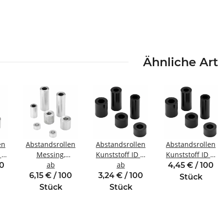
Ähnliche Art
en
Abstandsrollen
Abstandsrollen
Abstandsrollen
 Ø
Messing,
Kunststoff ID Ø
Kunststoff ID Ø
vernickelt ID Ø
ab
2,7 mm für
ab
2,2 mm für
00
4,45 € / 100
3
2,6 mm für
Gewinde M2,5
Gewinde M2
6,15 € / 100
3,24 € / 100
Stück
Gewinde M2,5
Stück
Stück