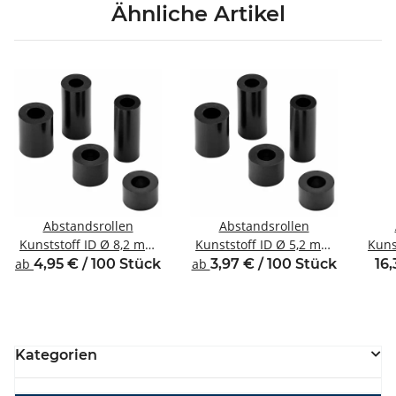
Ähnliche Artikel
Abstandsrollen
Abstandsrollen
Kunststoff ID Ø 8,2 mm
Kunststoff ID Ø 5,2 mm
Kuns
für Gewinde M8
für Gewinde M5
f
ab
4,95 € / 100 Stück
ab
3,97 € / 100 Stück
16,
Kategorien