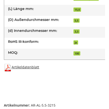
(L) Länge mm:
15,0
(D) Außendurchmesser mm:
5,5
(d) Innendurchmesser mm:
3,3
RoHS III-konform:
Ja
MOQ:
100
Artikeldatenblatt
Artikelnummer:
AR-AL-5.5-3215