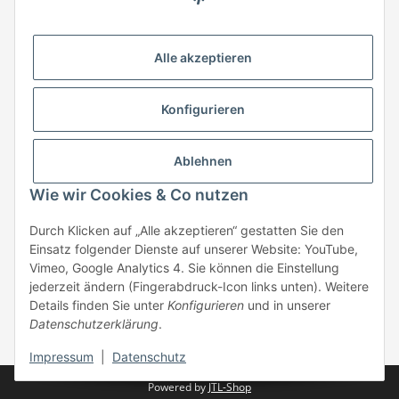
HStronic GmbH
Eugen-Kübler-Straße 3
Alle akzeptieren
74538 Rosengarten-Uttenhofen
Telefon: +49 (0) 7907 943 690
Konfigurieren
Fax: +49 (0) 7907 942 0222
Mail:
info@hstronic-gmbh.de
Informationen
Ablehnen
Wie wir Cookies & Co nutzen
Gesetzliche Informationen
Durch Klicken auf „Alle akzeptieren“ gestatten Sie den
Einsatz folgender Dienste auf unserer Website: YouTube,
Beratung:
+49 (0) 7907 943690
Vimeo, Google Analytics 4. Sie können die Einstellung
Anfragen oder Muster anfordern:
jederzeit ändern (Fingerabdruck-Icon links unten). Weitere
info@hstronic-gmbh.de
Details finden Sie unter
Konfigurieren
und in unserer
Datenschutzerklärung
.
* Alle Preise zzgl. gesetzlicher USt., zzgl.
Versand
| kein Verkauf an
Privatpersonen
Impressum
|
Datenschutz
Powered by
JTL-Shop