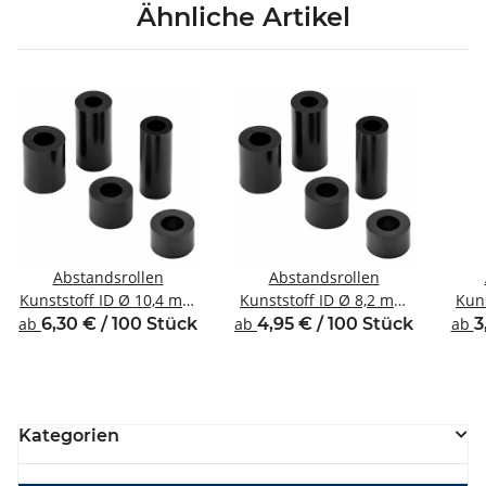
Ähnliche Artikel
Abstandsrollen
Abstandsrollen
Kunststoff ID Ø 10,4 mm
Kunststoff ID Ø 8,2 mm
Kun
für Gewinde M10
für Gewinde M8
ab
6,30 € / 100 Stück
ab
4,95 € / 100 Stück
ab
3
Kategorien