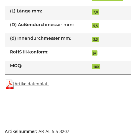
(L) Länge mm:
7,0
(D) Außendurchmesser mm:
5,5
(d) Innendurchmesser mm:
3,3
RoHS III-konform:
Ja
MOQ:
100
Artikeldatenblatt
Artikelnummer:
AR-AL-5.5-3207