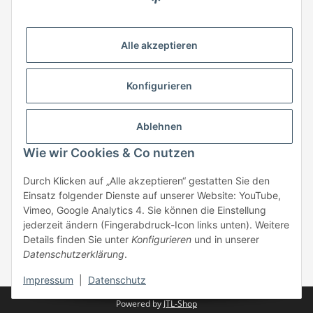
HStronic GmbH
Eugen-Kübler-Straße 3
Alle akzeptieren
74538 Rosengarten-Uttenhofen
Telefon: +49 (0) 7907 943 690
Konfigurieren
Fax: +49 (0) 7907 942 0222
Mail:
info@hstronic-gmbh.de
Informationen
Ablehnen
Wie wir Cookies & Co nutzen
Gesetzliche Informationen
Durch Klicken auf „Alle akzeptieren“ gestatten Sie den
Einsatz folgender Dienste auf unserer Website: YouTube,
Beratung:
+49 (0) 7907 943690
Vimeo, Google Analytics 4. Sie können die Einstellung
Anfragen oder Muster anfordern:
jederzeit ändern (Fingerabdruck-Icon links unten). Weitere
info@hstronic-gmbh.de
Details finden Sie unter
Konfigurieren
und in unserer
Datenschutzerklärung
.
* Alle Preise zzgl. gesetzlicher USt., zzgl.
Versand
| kein Verkauf an
Privatpersonen
Impressum
|
Datenschutz
Powered by
JTL-Shop