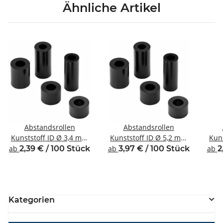
Ähnliche Artikel
Abstandsrollen
Abstandsrollen
Kunststoff ID Ø 3,4 mm
Kunststoff ID Ø 5,2 mm
Kun
für Gewinde M3
für Gewinde M5
ab
2,39 € / 100 Stück
ab
3,97 € / 100 Stück
ab
2
Kategorien