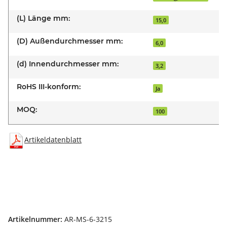
(L) Länge mm:
15,0
(D) Außendurchmesser mm:
6,0
(d) Innendurchmesser mm:
3,2
RoHS III-konform:
Ja
MOQ:
100
Artikeldatenblatt
Artikelnummer:
AR-MS-6-3215