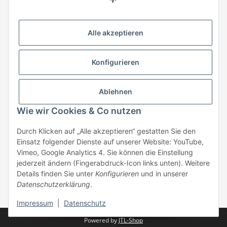
HStronic GmbH
Eugen-Kübler-Straße 3
Alle akzeptieren
74538 Rosengarten-Uttenhofen
Telefon: +49 (0) 7907 943 690
Konfigurieren
Fax: +49 (0) 7907 942 0222
Mail:
info@hstronic-gmbh.de
Informationen
Ablehnen
Wie wir Cookies & Co nutzen
Gesetzliche Informationen
Durch Klicken auf „Alle akzeptieren“ gestatten Sie den
Einsatz folgender Dienste auf unserer Website: YouTube,
Beratung:
+49 (0) 7907 943690
Vimeo, Google Analytics 4. Sie können die Einstellung
Anfragen oder Muster anfordern:
jederzeit ändern (Fingerabdruck-Icon links unten). Weitere
info@hstronic-gmbh.de
Details finden Sie unter
Konfigurieren
und in unserer
Datenschutzerklärung
.
* Alle Preise zzgl. gesetzlicher USt., zzgl.
Versand
| kein Verkauf an
Privatpersonen
Impressum
|
Datenschutz
Powered by
JTL-Shop