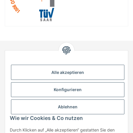
HStronic GmbH
Eugen-Kübler-Straße 3
Alle akzeptieren
74538 Rosengarten-Uttenhofen
Telefon: +49 (0) 7907 943 690
Konfigurieren
Fax: +49 (0) 7907 942 0222
Mail:
info@hstronic-gmbh.de
Informationen
Ablehnen
Wie wir Cookies & Co nutzen
Gesetzliche Informationen
Durch Klicken auf „Alle akzeptieren“ gestatten Sie den