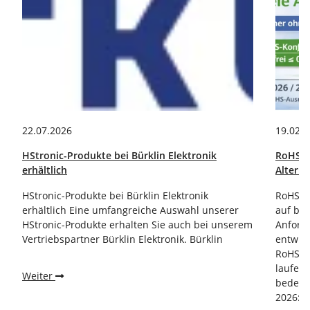
22.07.2026
19.02.
HStronic-Produkte bei Bürklin Elektronik
RoHS-A
erhältlich
Altern
HStronic-Produkte bei Bürklin Elektronik
RoHS-A
erhältlich Eine umfangreiche Auswahl unserer
auf ble
HStronic-Produkte erhalten Sie auch bei unserem
Anford
Vertriebspartner Bürklin Elektronik. Bürklin
entwick
RoHS-A
laufen 
Weiter
bedeute
2026: 