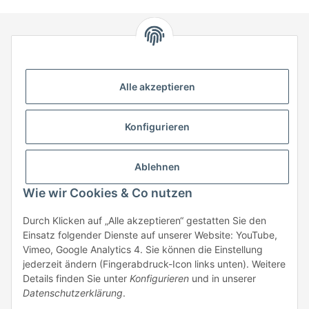
HStronic GmbH
Eugen-Kübler-Straße 3
Alle akzeptieren
74538 Rosengarten-Uttenhofen
Telefon: +49 (0) 7907 943 690
Konfigurieren
Fax: +49 (0) 7907 942 0222
Mail:
info@hstronic-gmbh.de
Informationen
Ablehnen
Wie wir Cookies & Co nutzen
Gesetzliche Informationen
Durch Klicken auf „Alle akzeptieren“ gestatten Sie den
Einsatz folgender Dienste auf unserer Website: YouTube,
Beratung:
+49 (0) 7907 943690
Vimeo, Google Analytics 4. Sie können die Einstellung
Anfragen oder Muster anfordern:
jederzeit ändern (Fingerabdruck-Icon links unten). Weitere
info@hstronic-gmbh.de
Details finden Sie unter
Konfigurieren
und in unserer
Datenschutzerklärung
.
* Alle Preise zzgl. gesetzlicher USt., zzgl.
Versand
| kein Verkauf an
Privatpersonen