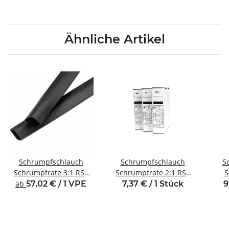
Ähnliche Artikel
Schrumpfschlauch
Schrumpfschlauch
S
Schrumpfrate 3:1 RS3
Schrumpfrate 2:1 RS2
S
Serie Rollen
Serie Box
Inn
ab
57,02 € / 1 VPE
7,37 € / 1 Stück
9