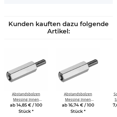
Kunden kauften dazu folgende
Artikel:
Abstandsbolzen
Abstandsbolzen
S
Messing Innen
Messing Innen
S
/Außengewinde 10 mm
/Außengewinde 11 mm
Inn
ab 14,85 € / 100
ab 16,74 € / 100
7,
M3 SW5,5 AG 6
M3 SW5,5 AG 6
Stan
Stück
*
Stück
*