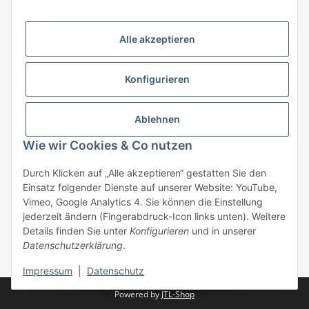
HStronic GmbH
Eugen-Kübler-Straße 3
Alle akzeptieren
74538 Rosengarten-Uttenhofen
Telefon: +49 (0) 7907 943 690
Konfigurieren
Fax: +49 (0) 7907 942 0222
Mail:
info@hstronic-gmbh.de
Informationen
Ablehnen
Wie wir Cookies & Co nutzen
Gesetzliche Informationen
Durch Klicken auf „Alle akzeptieren“ gestatten Sie den
Einsatz folgender Dienste auf unserer Website: YouTube,
Beratung:
+49 (0) 7907 943690
Vimeo, Google Analytics 4. Sie können die Einstellung
Anfragen oder Muster anfordern:
jederzeit ändern (Fingerabdruck-Icon links unten). Weitere
info@hstronic-gmbh.de
Details finden Sie unter
Konfigurieren
und in unserer
Datenschutzerklärung
.
* Alle Preise zzgl. gesetzlicher USt., zzgl.
Versand
| kein Verkauf an
Privatpersonen
Impressum
|
Datenschutz
Powered by
JTL-Shop