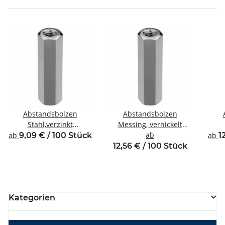
Abstandsbolzen
Abstandsbolzen
Stahl,verzinkt
Messing, vernickelt
Innen/Innengewinde M4
Innen/Innengewinde M4
ab
Inne
ab
9,09 € / 100 Stück
ab
1
SW7
SW7
12,56 € / 100 Stück
Kategorien