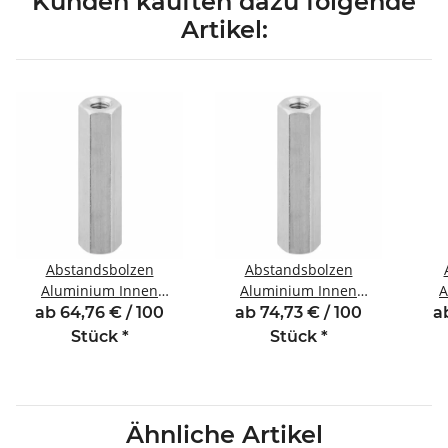
Kunden kauften dazu folgende
Artikel:
Abstandsbolzen
Abstandsbolzen
Aluminium Innen
Aluminium Innen
A
/Innengewinde 70 mm
/Innengewinde 85 mm
/In
ab 64,76 € / 100
ab 74,73 € / 100
a
M4 SW7
M4 SW7
Stück
*
Stück
*
Ähnliche Artikel