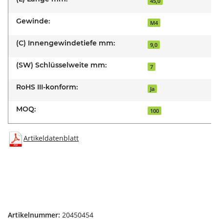
45,0
Gewinde:
M4
(C) Innengewindetiefe mm:
9,0
(SW) Schlüsselweite mm:
7
RoHS III-konform:
Ja
MOQ:
100
Artikeldatenblatt
Artikelnummer:
20450454