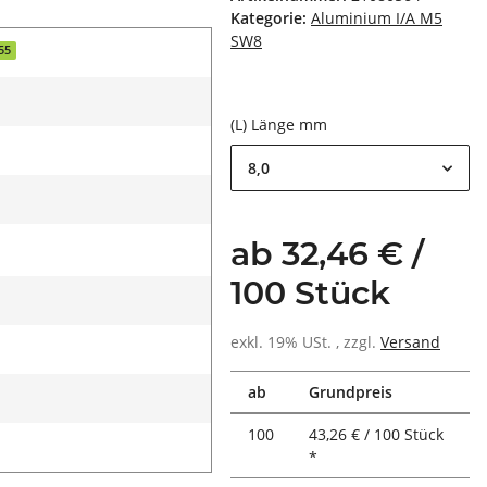
Kategorie:
Aluminium I/A M5
SW8
55
(L) Länge mm
8,0
ab 32,46 € /
100 Stück
exkl. 19% USt. , zzgl.
Versand
ab
Grundpreis
100
43,26 € / 100 Stück
*