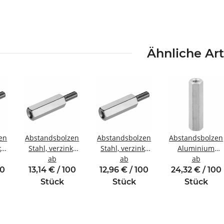
Ähnliche Art
en
Abstandsbolzen
Abstandsbolzen
Abstandsbolzen
kt
Stahl, verzinkt
Stahl, verzinkt
Aluminium
gewinde
Innen/Außengewinde
ab
Innen/Außengewinde
ab
Innen/Innengew
ab
M4 SW8
M4 SW7
M5 SW8
00
13,14 € / 100
12,96 € / 100
24,32 € / 100
Stück
Stück
Stück