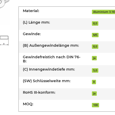
Material:
Aluminium 3.16
(L) Länge mm:
8,0
Gewinde:
M5
(B) Außengewindelänge mm:
8,0
Gewindefreistich nach DIN 76-
Ja
B:
(C) Innengewindetiefe mm:
5,0
(SW) Schlüsselweite mm:
8
RoHS III-konform:
Ja
MOQ:
100