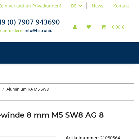
Kein Verkauf an Privatkunden!
DE
News
Kontakt
49 (0) 7907 943690
0,00 €
r anfordern:
info@hstronic-
Aluminium I/A M5 SW8
gewinde 8 mm M5 SW8 AG 8
Artikelnummer:
21080564