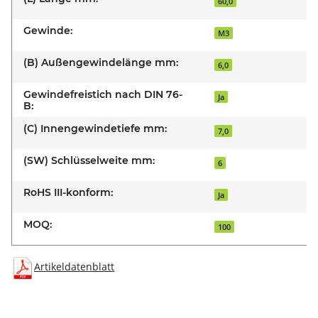
60,0
Gewinde:
M3
(B) Außengewindelänge mm:
6,0
Gewindefreistich nach DIN 76-
Ja
B:
(C) Innengewindetiefe mm:
7,0
(SW) Schlüsselweite mm:
6
RoHS III-konform:
Ja
MOQ:
100
Artikeldatenblatt