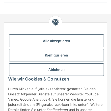
HStronic GmbH
Eugen-Kübler-Straße 3
Alle akzeptieren
74538 Rosengarten-Uttenhofen
Telefon: +49 (0) 7907 943 690
Konfigurieren
Fax: +49 (0) 7907 942 0222
Mail:
info@hstronic-gmbh.de
Informationen
Ablehnen
Wie wir Cookies & Co nutzen
Gesetzliche Informationen
Durch Klicken auf „Alle akzeptieren“ gestatten Sie den
Einsatz folgender Dienste auf unserer Website: YouTube,
Beratung:
+49 (0) 7907 943690
Vimeo, Google Analytics 4. Sie können die Einstellung
Anfragen oder Muster anfordern:
jederzeit ändern (Fingerabdruck-Icon links unten). Weitere
info@hstronic-gmbh.de
Details finden Sie unter
Konfigurieren
und in unserer