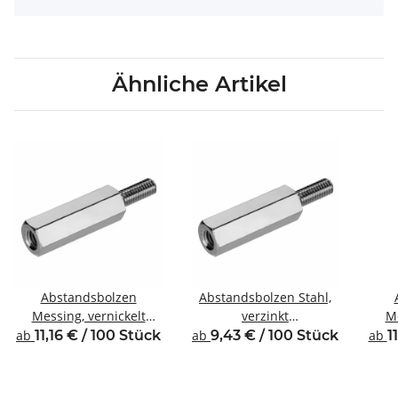
Ähnliche Artikel
Abstandsbolzen
Abstandsbolzen Stahl,
Messing, vernickelt
verzinkt
Me
Innen/Außengewinde
Innen/Außengewinde
In
ab
11,16 € / 100 Stück
ab
9,43 € / 100 Stück
ab
1
M3 SW5,5
M3 SW5,5