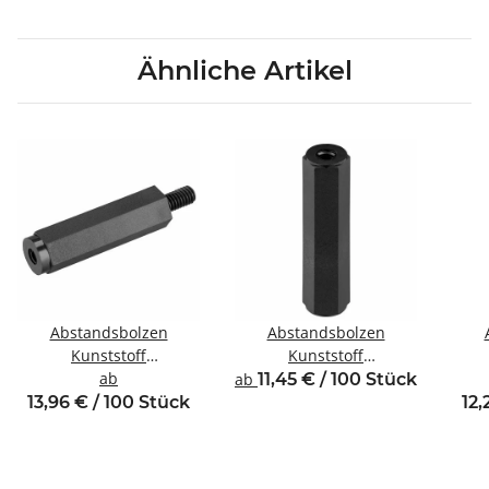
Ähnliche Artikel
Abstandsbolzen
Abstandsbolzen
Kunststoff
Kunststoff
Innen/Außengewinde
ab
Innen/Innengewinde M3
Inne
ab
11,45 € / 100 Stück
M3 SW6
SW6
13,96 € / 100 Stück
12,