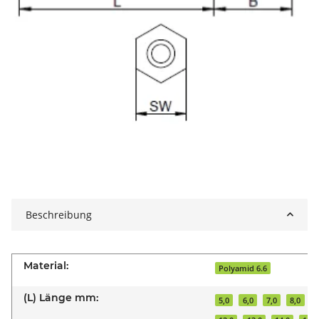
Beschreibung
Material:
Polyamid 6.6
(L) Länge mm:
5,0
6,0
7,0
8,0
9