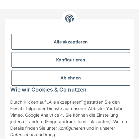
HStronic GmbH
Eugen-Kübler-Straße 3
Alle akzeptieren
74538 Rosengarten-Uttenhofen
Telefon: +49 (0) 7907 943 690
Konfigurieren
Fax: +49 (0) 7907 942 0222
Mail:
info@hstronic-gmbh.de
Informationen
Ablehnen
Wie wir Cookies & Co nutzen
Gesetzliche Informationen
Durch Klicken auf „Alle akzeptieren“ gestatten Sie den
Einsatz folgender Dienste auf unserer Website: YouTube,
Beratung:
+49 (0) 7907 943690
Vimeo, Google Analytics 4. Sie können die Einstellung
Anfragen oder Muster anfordern:
jederzeit ändern (Fingerabdruck-Icon links unten). Weitere
info@hstronic-gmbh.de
Details finden Sie unter
Konfigurieren
und in unserer
Datenschutzerklärung
.
* Alle Preise zzgl. gesetzlicher USt., zzgl.
Versand
| kein Verkauf an