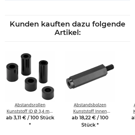
Kunden kauften dazu folgende
Artikel:
Abstandsrollen
Abstandsbolzen
Kunststoff ID Ø 3,4 mm
Kunststoff Innen
für Gewinde M3 Länge
/Außengewinde 20 mm
/Au
ab 3,11 € / 100 Stück
ab 18,22 € / 100
a
11 mm
M5 SW10 AG 8
*
Stück
*