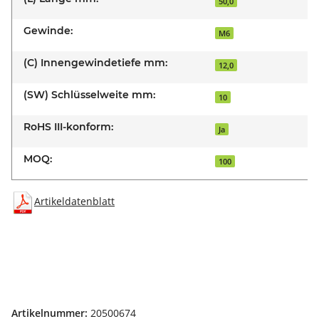
50,0
Gewinde:
M6
(C) Innengewindetiefe mm:
12,0
(SW) Schlüsselweite mm:
10
RoHS III-konform:
Ja
MOQ:
100
Artikeldatenblatt
Artikelnummer:
20500674