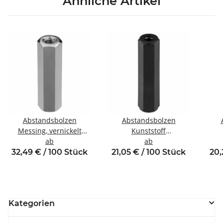
Ähnliche Artikel
Abstandsbolzen
Abstandsbolzen
Messing, vernickelt
Kunststoff
Innen/Innengewinde M6
ab
Innen/Innengewinde M6
ab
Inne
SW10
SW10
32,49 € / 100 Stück
21,05 € / 100 Stück
20,
Kategorien