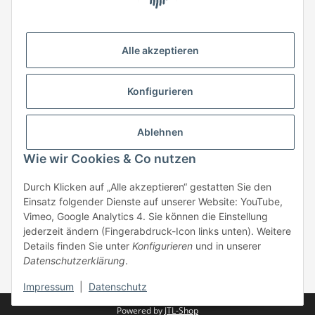
HStronic GmbH
Eugen-Kübler-Straße 3
Alle akzeptieren
74538 Rosengarten-Uttenhofen
Telefon: +49 (0) 7907 943 690
Konfigurieren
Fax: +49 (0) 7907 942 0222
Mail:
info@hstronic-gmbh.de
Informationen
Ablehnen
Wie wir Cookies & Co nutzen
Gesetzliche Informationen
Durch Klicken auf „Alle akzeptieren“ gestatten Sie den
Einsatz folgender Dienste auf unserer Website: YouTube,
Beratung:
+49 (0) 7907 943690
Vimeo, Google Analytics 4. Sie können die Einstellung
Anfragen oder Muster anfordern:
jederzeit ändern (Fingerabdruck-Icon links unten). Weitere
info@hstronic-gmbh.de
Details finden Sie unter
Konfigurieren
und in unserer
Datenschutzerklärung
.
* Alle Preise zzgl. gesetzlicher USt., zzgl.
Versand
| kein Verkauf an
Privatpersonen
Impressum
|
Datenschutz
Powered by
JTL-Shop