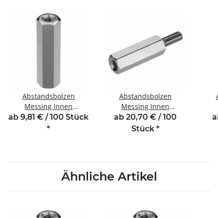
Abstandsbolzen
Abstandsbolzen
Messing Innen
Messing Innen
/Innengewinde 6 mm
/Außengewinde 8 mm
/In
ab 9,81 € / 100 Stück
ab 20,70 € / 100
a
M3 SW5,5
M4 SW7 AG 8
*
Stück
*
Ähnliche Artikel