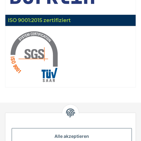
ISO 9001:2015 zertifiziert
HStronic GmbH
Eugen-Kübler-Straße 3
Alle akzeptieren
74538 Rosengarten-Uttenhofen