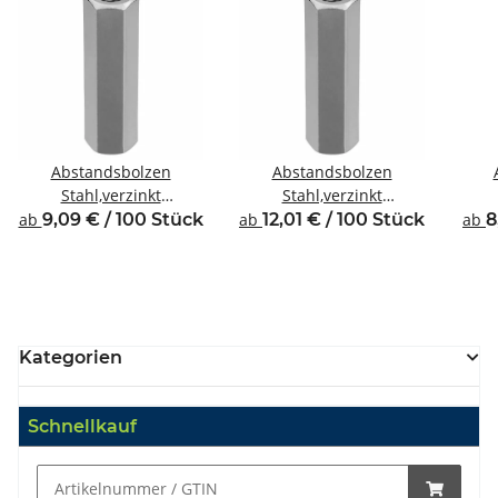
Abstandsbolzen
Abstandsbolzen
Stahl,verzinkt
Stahl,verzinkt
Innen/Innengewinde M4
Innen/Innengewinde M4
Inne
ab
9,09 € / 100 Stück
ab
12,01 € / 100 Stück
ab
8
SW7
SW8
Kategorien
Schnellkauf