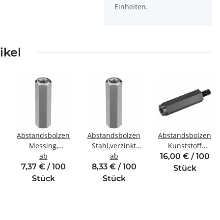
Einheiten.
ikel
Abstandsbolzen
Abstandsbolzen
Abstandsbolzen
Messing,
Stahl,verzinkt
Kunststoff
inde
vernickelt
ab
Innen/Innengewinde
ab
Innen/Außengewi
16,00 € / 100
Innen/Innengewinde
M3 SW6
M3 SW5,5
7,37 € / 100
8,33 € / 100
Stück
M3 SW5
Stück
Stück