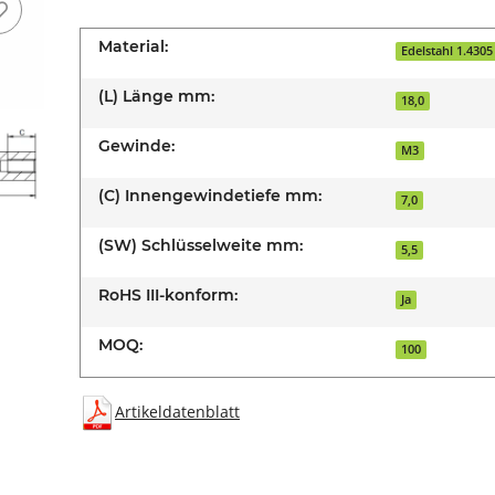
Material:
Edelstahl 1.4305
(L) Länge mm:
18,0
Gewinde:
M3
(C) Innengewindetiefe mm:
7,0
(SW) Schlüsselweite mm:
5,5
RoHS III-konform:
Ja
MOQ:
100
Artikeldatenblatt