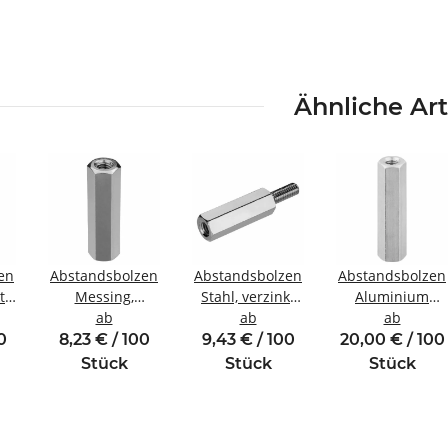
Ähnliche Art
en
Abstandsbolzen
Abstandsbolzen
Abstandsbolzen
t
Messing,
Stahl, verzinkt
Aluminium
ewinde
vernickelt
ab
Innen/Außengewinde
ab
Innen/Innengew
ab
Innen/Innengewinde
M3 SW5,5
M3 SW6
0
8,23 € / 100
9,43 € / 100
20,00 € / 100
M3 SW5,5
Stück
Stück
Stück