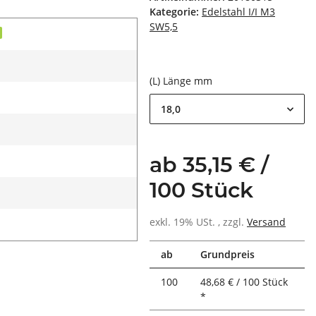
Kategorie:
Edelstahl I/I M3
SW5,5
(L) Länge mm
18,0
ab 35,15 € /
100 Stück
exkl. 19% USt. , zzgl.
Versand
ab
Grundpreis
100
48,68 € / 100 Stück
*