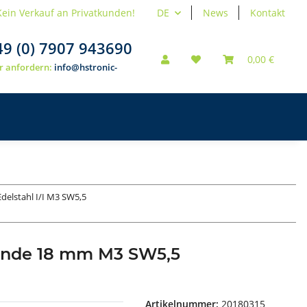
Kein Verkauf an Privatkunden!
DE
News
Kontakt
49 (0) 7907 943690
0,00 €
r anfordern:
info@hstronic-
Edelstahl I/I M3 SW5,5
winde 18 mm M3 SW5,5
Artikelnummer:
20180315