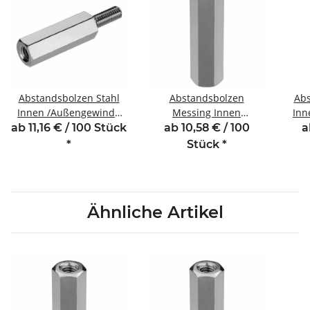
Abstandsbolzen Stahl
Abstandsbolzen
Abs
Innen /Außengewinde
Messing Innen
Inn
10 mm M3 SW6 AG 6
/Innengewinde 10 mm
25
ab 11,16 € / 100 Stück
ab 10,58 € / 100
a
M2,5 SW5
*
Stück
*
Ähnliche Artikel