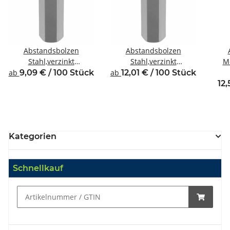
Abstandsbolzen
Abstandsbolzen
Stahl,verzinkt
Stahl,verzinkt
Me
Innen/Innengewinde M4
Innen/Innengewinde M4
Inne
ab
9,09 € / 100 Stück
ab
12,01 € / 100 Stück
SW7
SW8
12,
Kategorien
Schnellkauf