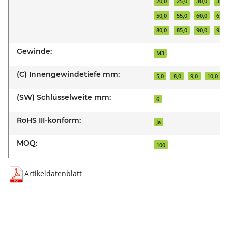
20,0
25,0
30,0
35,0
50,0
55,0
60,0
65,0
80,0
85,0
90,0
95,0
Gewinde:
M3
(C) Innengewindetiefe mm:
5,0
8,0
9,0
10,0
(SW) Schlüsselweite mm:
6
RoHS III-konform:
Ja
MOQ:
100
Artikeldatenblatt