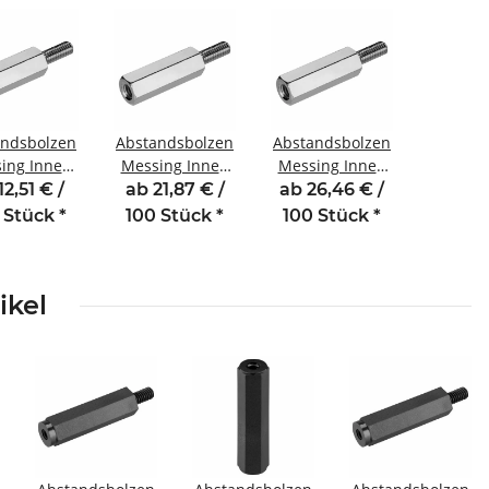
andsbolzen
Abstandsbolzen
Abstandsbolzen
ing Innen
Messing Innen
Messing Innen
engewinde
/Außengewinde
/Außengewinde
12,51 € /
ab 21,87 € /
ab 26,46 € /
mm M2,5
25 mm M2 SW4
30 mm M2 SW4
 Stück
*
100 Stück
*
100 Stück
*
4 AG 6
AG 5
AG 5
ikel