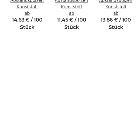
Abstandsbolzen
Abstandsbolzen
Abstandsbolzen
Kunststoff
Kunststoff
Kunststoff
inde
Innen/Außengewinde
ab
Innen/Innengewinde
ab
Innen/Außengewi
ab
M2,5 SW5
M3 SW6
M4 SW8
14,63 € / 100
11,45 € / 100
13,86 € / 100
Stück
Stück
Stück