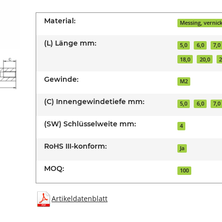
Material:
Messing, vernick
(L) Länge mm:
5,0
6,0
7,0
18,0
20,0
2
Gewinde:
M2
(C) Innengewindetiefe mm:
5,0
6,0
7,0
(SW) Schlüsselweite mm:
4
RoHS III-konform:
Ja
MOQ:
100
Artikeldatenblatt