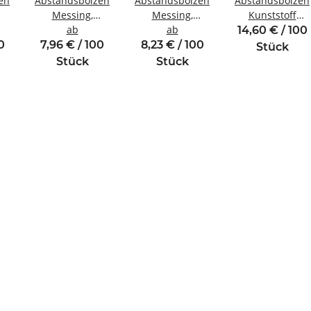
en
Abstandsbolzen
Abstandsbolzen
Abstandsbolzen
Messing,
Messing,
Kunststoff
vernickelt
ab
vernickelt
ab
Innen/Innengew
14,60 € / 100
gewinde
Innen/Innengewinde
Innen/Innengewinde
M2 SW5
0
7,96 € / 100
8,23 € / 100
Stück
M2,5 SW5
M3 SW5,5
Stück
Stück