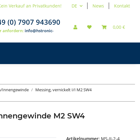
Kein Verkauf an Privatkunden!
DE
News
Kontakt
49 (0) 7907 943690
0,00 €
r anfordern:
info@hstronic-
en/Innengewinde
Messing, vernickelt I/I M2 SW4
/Innengewinde M2 SW4
Artikelnummer:
MS-II-2-4