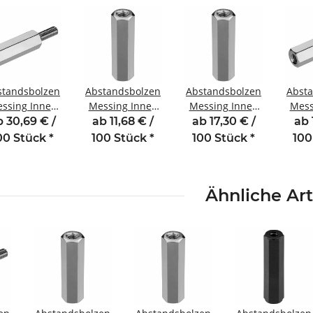
standsbolzen
Abstandsbolzen
Abstandsbolzen
Abst
ssing Innen
Messing Innen
Messing Innen
Mess
ußengewinde
/Innengewinde
/Innengewinde
/Auß
 30,69 € /
ab 11,68 € /
ab 17,30 € /
ab 
40 mm M3
15 mm M3 SW5
25 mm M3 SW5
10 
00 Stück
*
100 Stück
*
100 Stück
*
100
SW5,5 AG 6
SW
Ähnliche Art