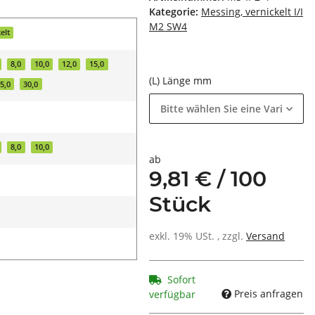
Kategorie:
Messing, vernickelt I/I
M2 SW4
elt
8,0
10,0
12,0
15,0
(L) Länge mm
5,0
30,0
Bitte wählen Sie eine Variation.
8,0
10,0
ab
9,81 € / 100
Stück
exkl. 19% USt. , zzgl.
Versand
Sofort
Preis anfragen
verfügbar