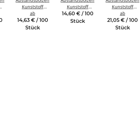
en
Abstandsbolzen
Abstandsbolzen
Abstandsbolzen
Kunststoff
Kunststoff
Kunststoff
ewinde
Innen/Außengewinde
ab
Innen/Innengewinde
Innen/Innengew
ab
14,60 € / 100
M2,5 SW5
M2 SW5
M6 SW10
00
14,63 € / 100
21,05 € / 100
Stück
Stück
Stück