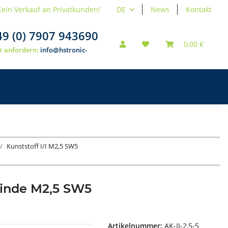
Kein Verkauf an Privatkunden!
DE
News
Kontakt
49 (0) 7907 943690
0,00 €
r anfordern:
info@hstronic-
Kunststoff I/I M2,5 SW5
winde M2,5 SW5
Artikelnummer:
AK-II-2,5-5