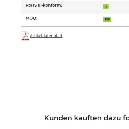
RoHS III-konform:
Ja
MOQ:
100
Artikeldatenblatt
Kunden kauften dazu fo