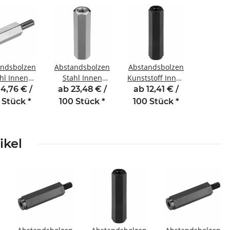
andsbolzen
Abstandsbolzen
Abstandsbolzen
hl Innen
Stahl Innen
Kunststoff Innen
engewinde
/Innengewinde
/Innengewinde
14,76 € /
ab 23,48 € /
ab 12,41 € /
 mm M3
30 mm M5 SW8
20 mm M3 SW6
 Stück
*
100 Stück
*
100 Stück
*
5,5 AG 6
ikel