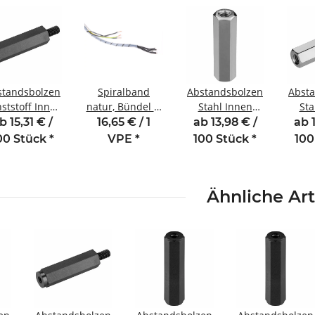
standsbolzen
Spiralband
Abstandsbolzen
Abst
ststoff Innen
natur, Bündel Ø
Stahl Innen
Sta
ußengewinde
3-15 mm
/Innengewinde
/Auß
b 15,31 € /
16,65 € / 1
ab 13,98 € /
ab 
 mm M3 SW6
20 mm M3
15
00 Stück
*
VPE
*
100 Stück
*
100
AG 8
SW5,5
SW
Ähnliche Art