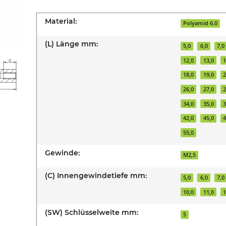
Material:
Polyamid 6.0
(L) Länge mm:
5,0
6,0
7,0
12,0
13,0
1
18,0
19,0
2
26,0
27,0
2
34,0
35,0
3
42,0
45,0
4
55,0
Gewinde:
M2,5
(C) Innengewindetiefe mm:
5,0
6,0
7,0
10,0
11,0
1
(SW) Schlüsselweite mm:
5