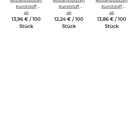
Abstandsbolzen
Abstandsbolzen
Abstandsbolzen
Kunststoff
Kunststoff
Kunststoff
inde
Innen/Außengewinde
ab
Innen/Innengewinde
ab
Innen/Außengewi
ab
M3 SW6
M4 SW8
M4 SW8
13,96 € / 100
12,24 € / 100
13,86 € / 100
Stück
Stück
Stück