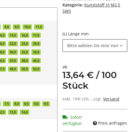
Kategorie:
Kunststoff I/I M2,5
SW5
8,0
9,0
10,0
11,0
(L) Länge mm
4,0
15,0
16,0
17,0
0,0
22,0
23,0
25,0
Bitte wählen Sie eine Variation.
8,0
30,0
32,0
33,0
6,0
37,0
38,0
40,0
ab
7,0
48,0
50,0
52,0
13,64 € / 100
Stück
exkl. 19% USt. , zzgl.
Versand
7,5
8,0
8,5
9,0
9,5
2,0
13,0
14,0
Sofort
Preis anfragen
verfügbar