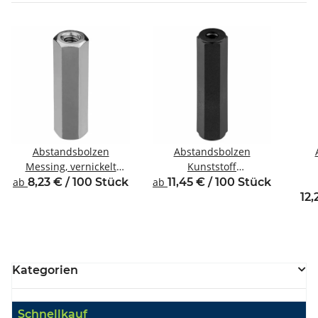
Abstandsbolzen
Abstandsbolzen
Messing, vernickelt
Kunststoff
Innen/Innengewinde M3
Innen/Innengewinde M3
Inne
ab
8,23 € / 100 Stück
ab
11,45 € / 100 Stück
SW5,5
SW6
12,
Kategorien
Schnellkauf