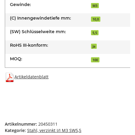
Gewinde:
M3
(C) Innengewindetiefe mm:
10,0
(SW) Schlüsselweite mm:
5,5
RoHS III-konform:
Ja
MOQ:
100
Artikeldatenblatt
Artikelnummer:
20450311
Kategorie:
Stahl, verzinkt I/I M3 SW5,5