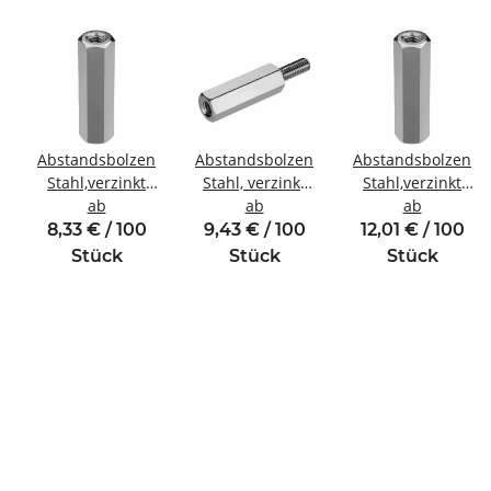
Abstandsbolzen
Abstandsbolzen
Abstandsbolzen
Stahl,verzinkt
Stahl, verzinkt
Stahl,verzinkt
inde
Innen/Innengewinde
ab
Innen/Außengewinde
ab
Innen/Innengewin
ab
M3 SW6
M3 SW5,5
M4 SW8
8,33 € / 100
9,43 € / 100
12,01 € / 100
Stück
Stück
Stück