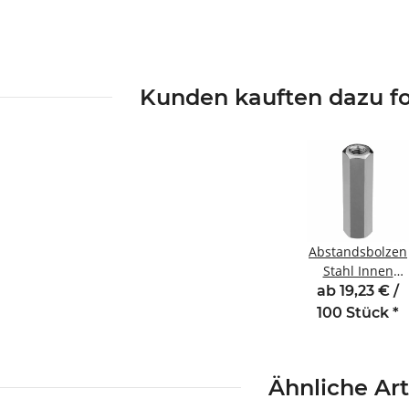
Kunden kauften dazu fo
Abstandsbolzen
Stahl Innen
/Innengewinde
ab 19,23 € /
35 mm M3
100 Stück
*
SW5,5
Ähnliche Art