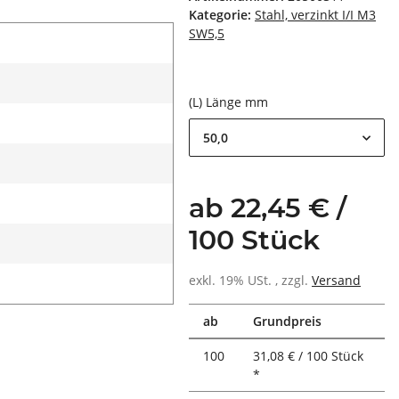
Kategorie:
Stahl, verzinkt I/I M3
SW5,5
(L) Länge mm
50,0
ab 22,45 € /
100 Stück
exkl. 19% USt. , zzgl.
Versand
ab
Grundpreis
100
31,08 € / 100 Stück
*