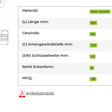
Material:
Stahl, verzinkt
(L) Länge mm:
50,0
Gewinde:
M3
(C) Innengewindetiefe mm:
10,0
(SW) Schlüsselweite mm:
5,5
RoHS III-konform:
Ja
MOQ:
100
Artikeldatenblatt