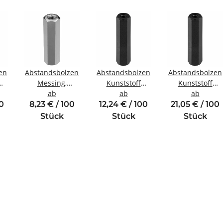
en
Abstandsbolzen
Abstandsbolzen
Abstandsbolzen
Messing,
Kunststoff
Kunststoff
ewinde
vernickelt
ab
Innen/Innengewinde
ab
Innen/Innengew
ab
Innen/Innengewinde
M4 SW8
M6 SW10
00
8,23 € / 100
12,24 € / 100
21,05 € / 100
M3 SW5,5
Stück
Stück
Stück