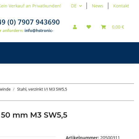
Kein Verkauf an Privatkunden!
DE
News
Kontakt
49 (0) 7907 943690
0,00 €
r anfordern:
info@hstronic-
ewinde
Stahl, verzinkt I/I M3 SW5,5
e 50 mm M3 SW5,5
Artikelnummer:
20500311