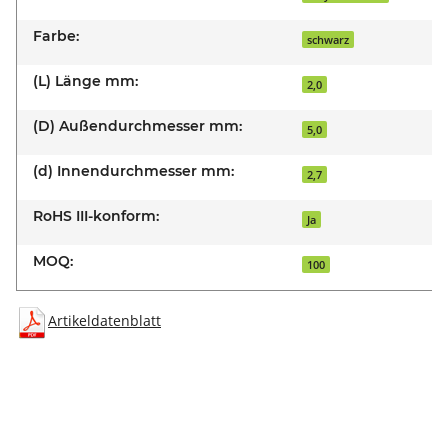
Farbe:
schwarz
(L) Länge mm:
2,0
(D) Außendurchmesser mm:
5,0
(d) Innendurchmesser mm:
2,7
RoHS III-konform:
Ja
MOQ:
100
Artikeldatenblatt