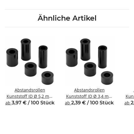
Ähnliche Artikel
Abstandsrollen
Abstandsrollen
Kunststoff ID Ø 5,2 mm
Kunststoff ID Ø 3,4 mm
Kun
für Gewinde M5
für Gewinde M3
ab
3,97 € / 100 Stück
ab
2,39 € / 100 Stück
ab
2