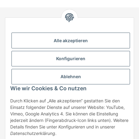
HStronic GmbH
Eugen-Kübler-Straße 3
Alle akzeptieren
74538 Rosengarten-Uttenhofen
Telefon: +49 (0) 7907 943 690
Konfigurieren
Fax: +49 (0) 7907 942 0222
Mail:
info@hstronic-gmbh.de
Informationen
Ablehnen
Wie wir Cookies & Co nutzen
Gesetzliche Informationen
Durch Klicken auf „Alle akzeptieren“ gestatten Sie den
Einsatz folgender Dienste auf unserer Website: YouTube,
Beratung:
+49 (0) 7907 943690
Vimeo, Google Analytics 4. Sie können die Einstellung
Anfragen oder Muster anfordern:
jederzeit ändern (Fingerabdruck-Icon links unten). Weitere
info@hstronic-gmbh.de
Details finden Sie unter
Konfigurieren
und in unserer
Datenschutzerklärung
.
* Alle Preise zzgl. gesetzlicher USt., zzgl.
Versand
| kein Verkauf an