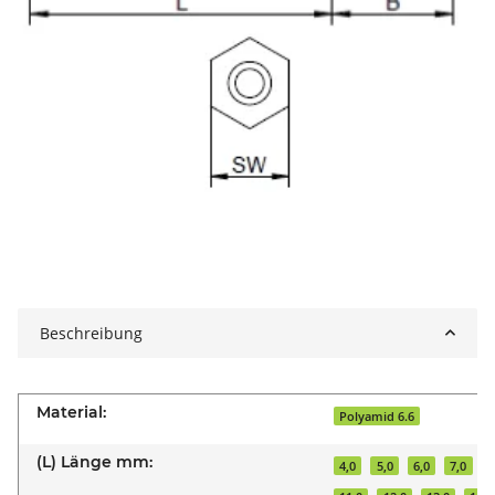
Beschreibung
Material:
Polyamid 6.6
(L) Länge mm:
4,0
5,0
6,0
7,0
8