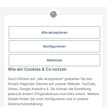
HStronic GmbH
Eugen-Kübler-Straße 3
Alle akzeptieren
74538 Rosengarten-Uttenhofen
Telefon: +49 (0) 7907 943 690
Konfigurieren
Fax: +49 (0) 7907 942 0222
Mail:
info@hstronic-gmbh.de
Informationen
Ablehnen
Wie wir Cookies & Co nutzen
Gesetzliche Informationen
Durch Klicken auf „Alle akzeptieren“ gestatten Sie den
Einsatz folgender Dienste auf unserer Website: YouTube,
Beratung:
+49 (0) 7907 943690
Vimeo, Google Analytics 4. Sie können die Einstellung
Anfragen oder Muster anfordern:
jederzeit ändern (Fingerabdruck-Icon links unten). Weitere
info@hstronic-gmbh.de
Details finden Sie unter
Konfigurieren
und in unserer
Datenschutzerklärung
.
* Alle Preise zzgl. gesetzlicher USt., zzgl.
Versand
| kein Verkauf an