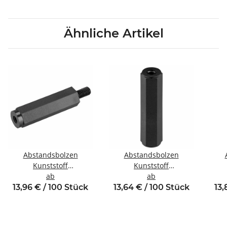
Ähnliche Artikel
Abstandsbolzen
Abstandsbolzen
Kunststoff
Kunststoff
Innen/Außengewinde
ab
Innen/Innengewinde
ab
In
M3 SW6
M2,5 SW5
13,96 € / 100 Stück
13,64 € / 100 Stück
13,