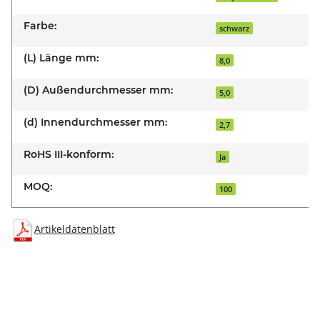
Farbe:
schwarz
(L) Länge mm:
8,0
(D) Außendurchmesser mm:
5,0
(d) Innendurchmesser mm:
2,7
RoHS III-konform:
Ja
MOQ:
100
Artikeldatenblatt