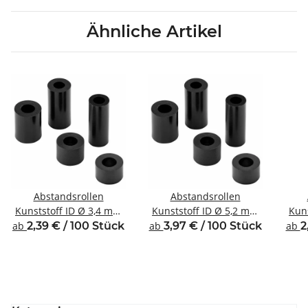
Ähnliche Artikel
Abstandsrollen
Abstandsrollen
Kunststoff ID Ø 3,4 mm
Kunststoff ID Ø 5,2 mm
Kun
für Gewinde M3
für Gewinde M5
ab
2,39 € / 100 Stück
ab
3,97 € / 100 Stück
ab
2