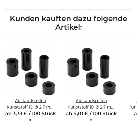
Kunden kauften dazu folgende
Artikel:
Abstandsrollen
Abstandsrollen
Kunststoff ID Ø 2,7 mm
Kunststoff ID Ø 2,7 mm
Kun
für Gewinde M2,5 Länge
für Gewinde M2,5 Länge
für 
ab 3,33 € / 100 Stück
ab 4,01 € / 100 Stück
a
10 mm
12 mm
*
*