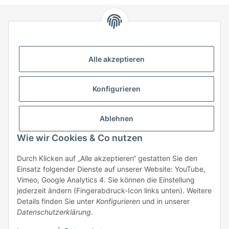
HStronic GmbH
Eugen-Kübler-Straße 3
Alle akzeptieren
74538 Rosengarten-Uttenhofen
Telefon: +49 (0) 7907 943 690
Konfigurieren
Fax: +49 (0) 7907 942 0222
Mail:
info@hstronic-gmbh.de
Informationen
Ablehnen
Wie wir Cookies & Co nutzen
Gesetzliche Informationen
Durch Klicken auf „Alle akzeptieren“ gestatten Sie den
Einsatz folgender Dienste auf unserer Website: YouTube,
Beratung:
+49 (0) 7907 943690
Vimeo, Google Analytics 4. Sie können die Einstellung
Anfragen oder Muster anfordern:
jederzeit ändern (Fingerabdruck-Icon links unten). Weitere
info@hstronic-gmbh.de
Details finden Sie unter
Konfigurieren
und in unserer
Datenschutzerklärung
.
* Alle Preise zzgl. gesetzlicher USt., zzgl.
Versand
| kein Verkauf an
Privatpersonen