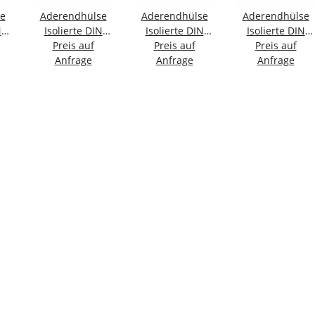
e
Aderendhülse
Aderendhülse
Aderendhülse
N
Isolierte DIN
Isolierte DIN
Isolierte DIN
5
46228/4; 0,25
Preis auf
46228/4; 0,25
Preis auf
46228/4; 0,34
Preis auf
m
mm² - 6 mm
Anfrage
mm² - 6 mm
Anfrage
mm² - 6 mm
Anfrage
gelb
hellblau
türkis