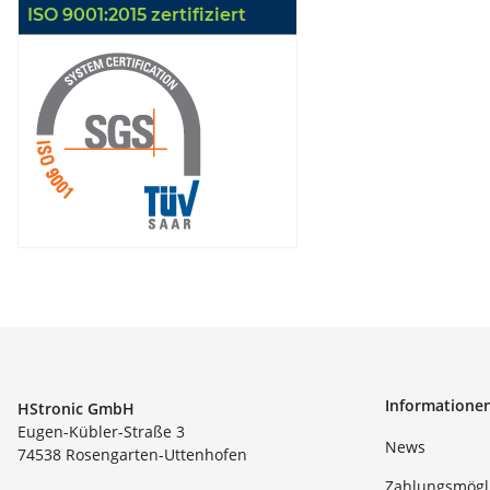
ISO 9001:2015 zertifiziert
Informatione
HStronic GmbH
Eugen-Kübler-Straße 3
News
74538 Rosengarten-Uttenhofen
Zahlungsmögl