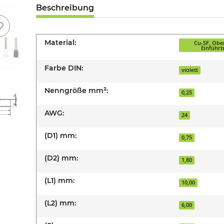
Beschreibung
Material:
Cu-SF, Ober
Einführt
Farbe DIN:
violett
Nenngröße mm²:
0,25
AWG:
24
(D1) mm:
0,75
(D2) mm:
1,80
(L1) mm:
10,00
(L2) mm:
6,00