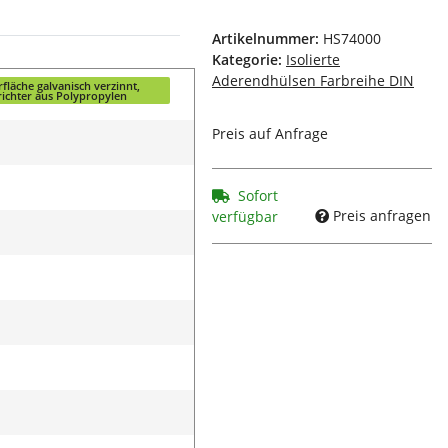
Artikelnummer:
HS74000
Kategorie:
Isolierte
Aderendhülsen Farbreihe DIN
fläche galvanisch verzinnt,
richter aus Polypropylen
Preis auf Anfrage
Sofort
Preis anfragen
verfügbar