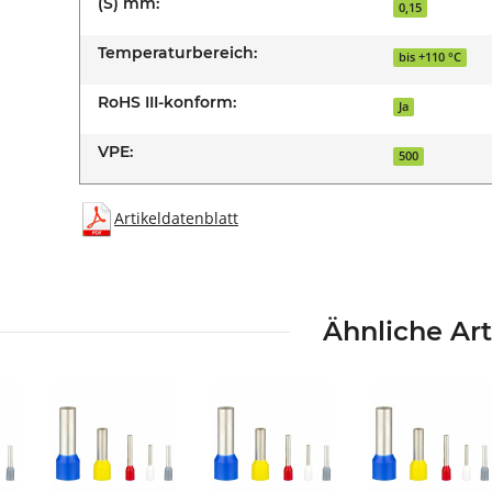
(S) mm:
0,15
Temperaturbereich:
bis +110 °C
RoHS III-konform:
Ja
VPE:
500
Artikeldatenblatt
Ähnliche Art