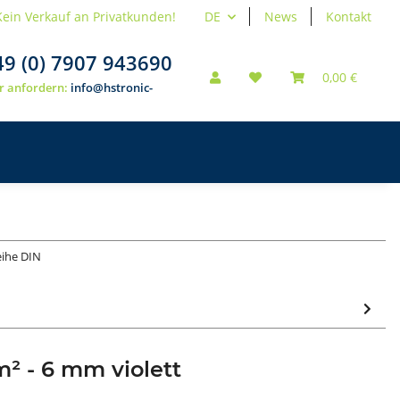
Kein Verkauf an Privatkunden!
DE
News
Kontakt
49 (0) 7907 943690
0,00 €
r anfordern:
info@hstronic-
eihe DIN
m² - 6 mm violett