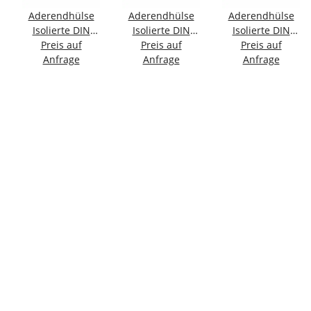
Aderendhülse
Aderendhülse
Aderendhülse
Isolierte DIN
Isolierte DIN
Isolierte DIN
46228/4; 0,25
Preis auf
46228/4; 0,25
Preis auf
46228/4; 0,5
Preis auf
mm² - 8 mm
Anfrage
mm² - 8 mm
Anfrage
mm² - 6 mm
Anfrage
gelb
hellblau
weiß