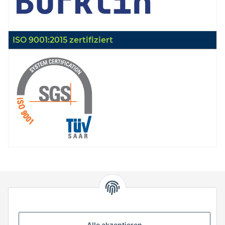
ISO 9001:2015 zertifiziert
HStronic GmbH
Eugen-Kübler-Straße 3
Alle akzeptieren