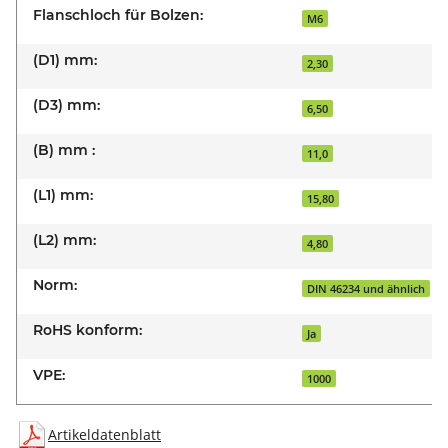
Flanschloch für Bolzen:
M6
(D1) mm:
2,30
(D3) mm:
6,50
(B) mm :
11,0
(L1) mm:
15,80
(L2) mm:
4,80
Norm:
DIN 46234 und ähnlich
RoHS konform:
Ja
VPE:
1000
Artikeldatenblatt