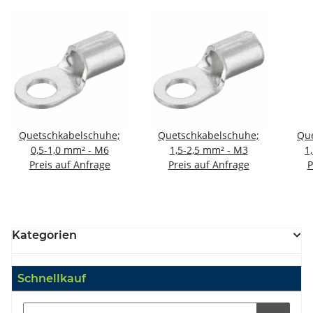
Quetschkabelschuhe;
Quetschkabelschuhe;
Que
0,5-1,0 mm² - M6
1,5-2,5 mm² - M3
1
Preis auf Anfrage
Preis auf Anfrage
P
Kategorien
Schnellkauf