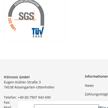
Informatione
HStronic GmbH
Eugen-Kübler-Straße 3
News
74538 Rosengarten-Uttenhofen
Zahlungsmögl
Telefon: +49 (0) 7907 943 690
Fax: +49 (0) 7907 942 0222
Wir über uns
Mail:
info@hstronic-gmbh.de
Wie 