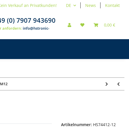
Kein Verkauf an Privatkunden!
DE
News
Kontakt
49 (0) 7907 943690
0,00 €
r anfordern:
info@hstronic-
- M12
Artikelnummer:
HS74412-12