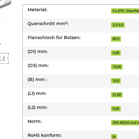
Material:
Cu-ETP, Oberflä
Querschnitt mm²:
2,5-6,0
Flanschloch für Bolzen:
M12
(D1) mm:
3,60
(D3) mm:
13,00
(B) mm :
18,0
(L1) mm:
21,00
(L2) mm:
6,00
Norm:
DIN 46234 und ä
RoHS konform:
Ja