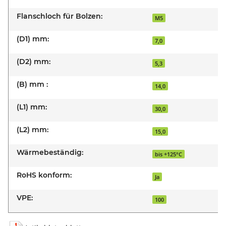
Flanschloch für Bolzen:
M5
(D1) mm:
7,0
(D2) mm:
5,3
(B) mm :
14,0
(L1) mm:
30,0
(L2) mm:
15,0
Wärmebeständig:
bis +125°C
RoHS konform:
Ja
VPE:
100