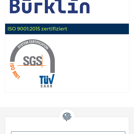
ISO 9001:2015 zertifiziert
HStronic GmbH