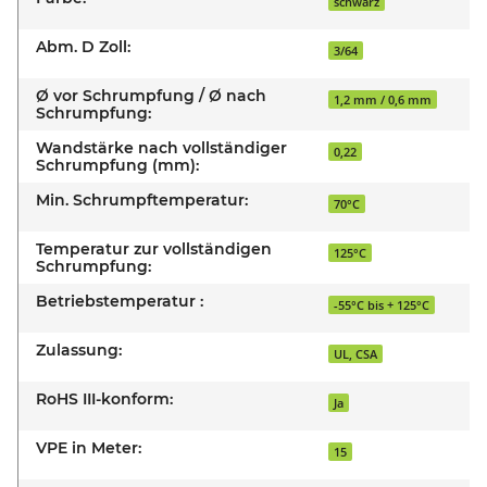
schwarz
Abm. D Zoll:
3/64
Ø vor Schrumpfung / Ø nach
1,2 mm / 0,6 mm
Schrumpfung:
Wandstärke nach vollständiger
0,22
Schrumpfung (mm):
Min. Schrumpftemperatur:
70°C
Temperatur zur vollständigen
125°C
Schrumpfung:
Betriebstemperatur :
-55°C bis + 125°C
Zulassung:
UL, CSA
RoHS III-konform:
Ja
VPE in Meter:
15