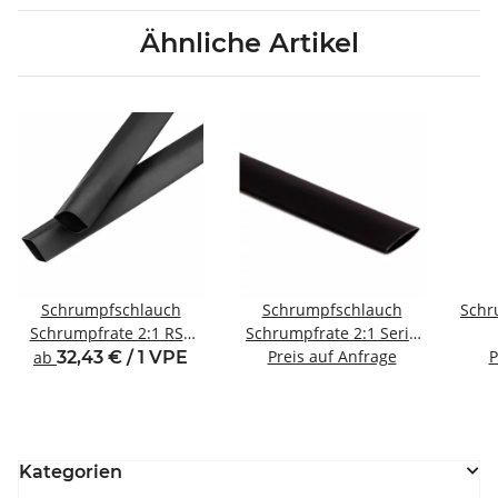
Ähnliche Artikel
Schrumpfschlauch
Schrumpfschlauch
Schr
Schrumpfrate 2:1 RS2
Schrumpfrate 2:1 Serie
Serie Rollen
Rollen hochflammwidrig
Preis auf Anfrage
hoch
P
ab
32,43 € / 1 VPE
Kategorien