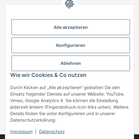
HStronic GmbH
Eugen-Kübler-Straße 3
Alle akzeptieren
74538 Rosengarten-Uttenhofen
Telefon: +49 (0) 7907 943 690
Konfigurieren
Fax: +49 (0) 7907 942 0222
Mail:
info@hstronic-gmbh.de
Informationen
Ablehnen
Wie wir Cookies & Co nutzen
Gesetzliche Informationen
Durch Klicken auf „Alle akzeptieren“ gestatten Sie den
Einsatz folgender Dienste auf unserer Website: YouTube,
Beratung:
+49 (0) 7907 943690
Vimeo, Google Analytics 4. Sie können die Einstellung
Anfragen oder Muster anfordern:
jederzeit ändern (Fingerabdruck-Icon links unten). Weitere
info@hstronic-gmbh.de
Details finden Sie unter
Konfigurieren
und in unserer
Datenschutzerklärung
.
* Alle Preise zzgl. gesetzlicher USt., zzgl.
Versand
| kein Verkauf an
Privatpersonen
Impressum
|
Datenschutz