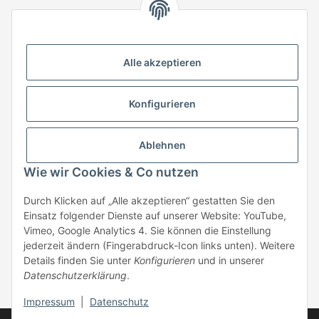
HStronic GmbH
Eugen-Kübler-Straße 3
Alle akzeptieren
74538 Rosengarten-Uttenhofen
Telefon: +49 (0) 7907 943 690
Konfigurieren
Fax: +49 (0) 7907 942 0222
Mail:
info@hstronic-gmbh.de
Informationen
Ablehnen
Wie wir Cookies & Co nutzen
Gesetzliche Informationen
Durch Klicken auf „Alle akzeptieren“ gestatten Sie den
Einsatz folgender Dienste auf unserer Website: YouTube,
Beratung:
+49 (0) 7907 943690
Vimeo, Google Analytics 4. Sie können die Einstellung
Anfragen oder Muster anfordern:
jederzeit ändern (Fingerabdruck-Icon links unten). Weitere
info@hstronic-gmbh.de
Details finden Sie unter
Konfigurieren
und in unserer
Datenschutzerklärung
.
* Alle Preise zzgl. gesetzlicher USt., zzgl.
Versand
| kein Verkauf an
Privatpersonen
Impressum
|
Datenschutz