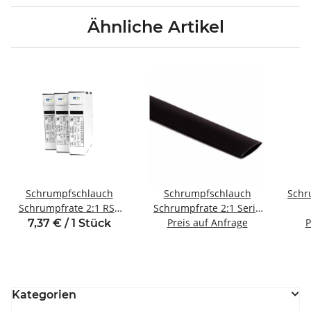
Ähnliche Artikel
Schrumpfschlauch
Schrumpfschlauch
Schr
Schrumpfrate 2:1 RS2
Schrumpfrate 2:1 Serie
Serie Box
Rollen hochflammwidrig
Preis auf Anfrage
hoch
P
7,37 € / 1 Stück
Kategorien