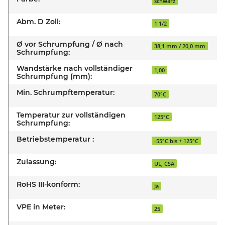
schwarz
Abm. D Zoll:
1 1/2
Ø vor Schrumpfung / Ø nach
38,1 mm / 20,0 mm
Schrumpfung:
Wandstärke nach vollständiger
1,00
Schrumpfung (mm):
Min. Schrumpftemperatur:
70°C
Temperatur zur vollständigen
125°C
Schrumpfung:
Betriebstemperatur :
-55°C bis + 125°C
Zulassung:
UL, CSA
RoHS III-konform:
Ja
VPE in Meter:
25