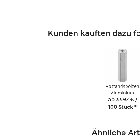
Kunden kauften dazu fo
Abstandsbolzen
Aluminium
Innen
ab 33,92 € /
/Innengewinde
100 Stück
*
18 mm M5 SW8
Ähnliche Art