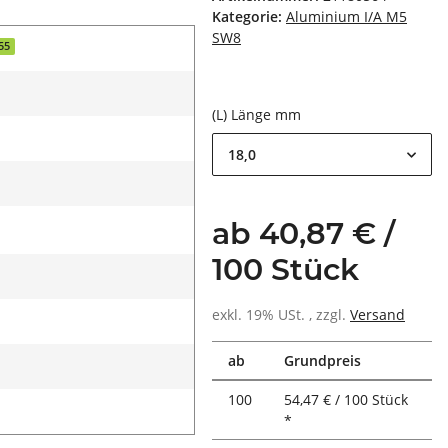
Kategorie:
Aluminium I/A M5
SW8
55
(L) Länge mm
18,0
ab 40,87 € /
100 Stück
exkl. 19% USt. , zzgl.
Versand
ab
Grundpreis
100
54,47 € / 100 Stück
*