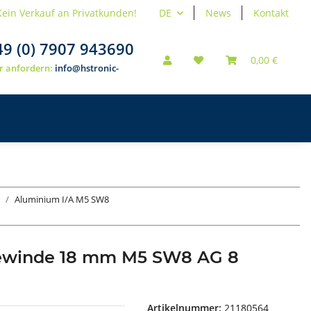
Kein Verkauf an Privatkunden!
DE
News
Kontakt
49 (0) 7907 943690
0,00 €
r anfordern:
info@hstronic-
Aluminium I/A M5 SW8
gewinde 18 mm M5 SW8 AG 8
Artikelnummer:
21180564