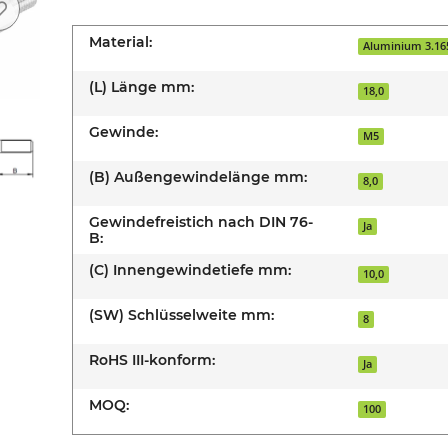
Material:
Aluminium 3.16
(L) Länge mm:
18,0
Gewinde:
M5
(B) Außengewindelänge mm:
8,0
Gewindefreistich nach DIN 76-
Ja
B:
(C) Innengewindetiefe mm:
10,0
(SW) Schlüsselweite mm:
8
RoHS III-konform:
Ja
MOQ:
100