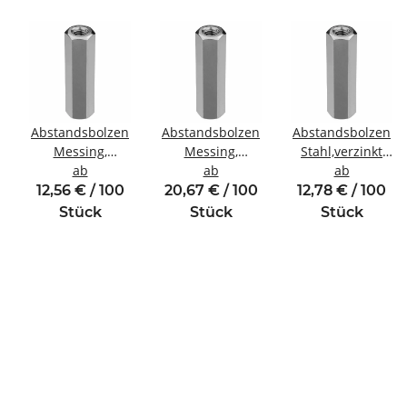
Abstandsbolzen
Abstandsbolzen
Abstandsbolzen
Messing,
Messing,
Stahl,verzinkt
inde
vernickelt
ab
vernickelt
ab
Innen/Innengewin
ab
Innen/Innengewinde
Innen/Innengewinde
M5 SW8
12,56 € / 100
20,67 € / 100
12,78 € / 100
M4 SW7
M5 SW8
Stück
Stück
Stück