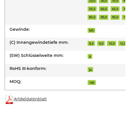
25,0
30,0
35,0
40,0
55,0
60,0
65,0
70,0
85,0
90,0
95,0
100,
Gewinde:
M5
(C) Innengewindetiefe mm:
8,0
9,0
10,0
12,0
(SW) Schlüsselweite mm:
8
RoHS III-konform:
Ja
MOQ:
100
Artikeldatenblatt