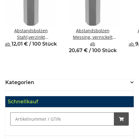
Abstandsbolzen
Abstandsbolzen
Stahl,verzinkt
Messing, vernickelt
Innen/Innengewinde M4
Innen/Innengewinde M5
ab
Inne
ab
12,01 € / 100 Stück
ab
9
SW8
SW8
20,67 € / 100 Stück
Kategorien
Schnellkauf