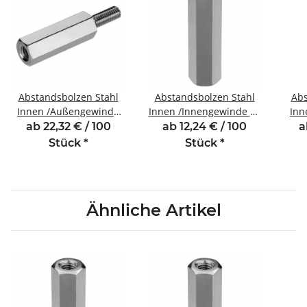
Abstandsbolzen Stahl
Abstandsbolzen Stahl
Abs
Innen /Außengewinde
Innen /Innengewinde 15
Inn
15 mm M5 SW8 AG 8
mm M3 SW5,5
35
ab 22,32 € / 100
ab 12,24 € / 100
a
Stück
*
Stück
*
Ähnliche Artikel