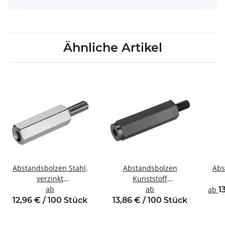
Ähnliche Artikel
Abstandsbolzen Stahl,
Abstandsbolzen
Abs
verzinkt
Kunststoff
Innen/Außengewinde
ab
Innen/Außengewinde
ab
In
ab
1
M4 SW7
M4 SW8
12,96 € / 100 Stück
13,86 € / 100 Stück