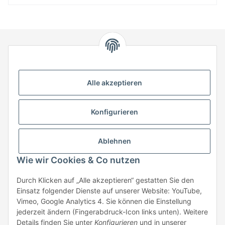
HStronic GmbH
Eugen-Kübler-Straße 3
Alle akzeptieren
74538 Rosengarten-Uttenhofen
Telefon: +49 (0) 7907 943 690
Konfigurieren
Fax: +49 (0) 7907 942 0222
Mail:
info@hstronic-gmbh.de
Informationen
Ablehnen
Wie wir Cookies & Co nutzen
Gesetzliche Informationen
Durch Klicken auf „Alle akzeptieren“ gestatten Sie den
Einsatz folgender Dienste auf unserer Website: YouTube,
Beratung:
+49 (0) 7907 943690
Vimeo, Google Analytics 4. Sie können die Einstellung
Anfragen oder Muster anfordern:
jederzeit ändern (Fingerabdruck-Icon links unten). Weitere
info@hstronic-gmbh.de
Details finden Sie unter
Konfigurieren
und in unserer