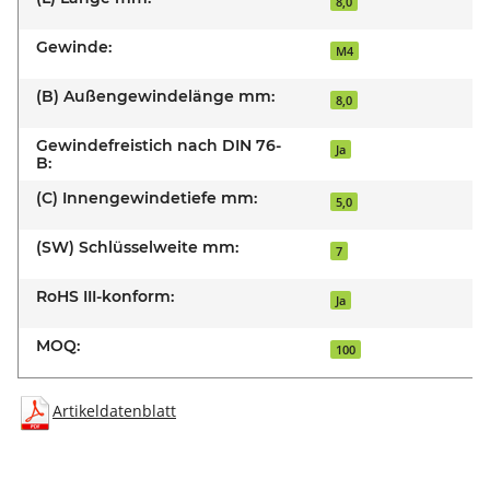
8,0
Gewinde:
M4
(B) Außengewindelänge mm:
8,0
Gewindefreistich nach DIN 76-
Ja
B:
(C) Innengewindetiefe mm:
5,0
(SW) Schlüsselweite mm:
7
RoHS III-konform:
Ja
MOQ:
100
Artikeldatenblatt