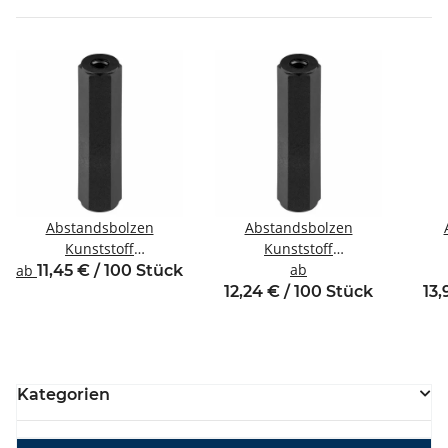
Abstandsbolzen
Abstandsbolzen
Kunststoff
Kunststoff
Innen/Innengewinde M3
Innen/Innengewinde M4
ab
In
ab
11,45 € / 100 Stück
SW6
SW8
12,24 € / 100 Stück
13,
Kategorien