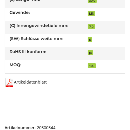
30,0
Gewinde:
M3
(C) Innengewindetiefe mm:
7,0
(SW) Schlüsselweite mm:
6
RoHS III-konform:
Ja
MOQ:
100
Artikeldatenblatt
Artikelnummer:
20300344