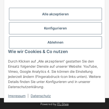
HStronic GmbH
Eugen-Kübler-Straße 3
Alle akzeptieren
74538 Rosengarten-Uttenhofen
Telefon: +49 (0) 7907 943 690
Konfigurieren
Fax: +49 (0) 7907 942 0222
Mail:
info@hstronic-gmbh.de
Informationen
Ablehnen
Wie wir Cookies & Co nutzen
Gesetzliche Informationen
Durch Klicken auf „Alle akzeptieren“ gestatten Sie den
Einsatz folgender Dienste auf unserer Website: YouTube,
Beratung:
+49 (0) 7907 943690
Vimeo, Google Analytics 4. Sie können die Einstellung
Anfragen oder Muster anfordern:
jederzeit ändern (Fingerabdruck-Icon links unten). Weitere
info@hstronic-gmbh.de
Details finden Sie unter
Konfigurieren
und in unserer
Datenschutzerklärung
.
* Alle Preise zzgl. gesetzlicher USt., zzgl.
Versand
| kein Verkauf an
Privatpersonen
Impressum
|
Datenschutz
Powered by
JTL-Shop