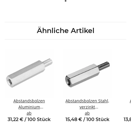
*
Ähnliche Artikel
Abstandsbolzen
Abstandsbolzen Stahl,
Aluminium
verzinkt
Innen/Außengewinde
ab
Innen/Außengewinde
ab
In
M5 SW8
M5 SW8
31,22 € / 100 Stück
15,48 € / 100 Stück
13,