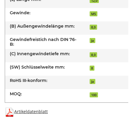
12,0
Gewinde:
M5
(B) Außengewindelänge mm:
8,0
Gewindefreistich nach DIN 76-
Ja
B:
(C) Innengewindetiefe mm:
8,0
(SW) Schlüsselweite mm:
8
RoHS III-konform:
Ja
MOQ:
100
Artikeldatenblatt