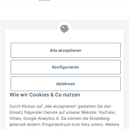
HStronic GmbH
Eugen-Kübler-Straße 3
Alle akzeptieren
74538 Rosengarten-Uttenhofen
Telefon: +49 (0) 7907 943 690
Konfigurieren
Fax: +49 (0) 7907 942 0222
Mail:
info@hstronic-gmbh.de
Informationen
Ablehnen
Wie wir Cookies & Co nutzen
Gesetzliche Informationen
Durch Klicken auf „Alle akzeptieren“ gestatten Sie den
Einsatz folgender Dienste auf unserer Website: YouTube,
Beratung:
+49 (0) 7907 943690
Vimeo, Google Analytics 4. Sie können die Einstellung
Anfragen oder Muster anfordern:
jederzeit ändern (Fingerabdruck-Icon links unten). Weitere