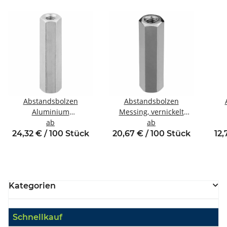
Abstandsbolzen
Abstandsbolzen
Aluminium
Messing, vernickelt
Innen/Innengewinde M5
ab
Innen/Innengewinde M5
ab
Inne
SW8
SW8
24,32 € / 100 Stück
20,67 € / 100 Stück
12,
Kategorien
Schnellkauf