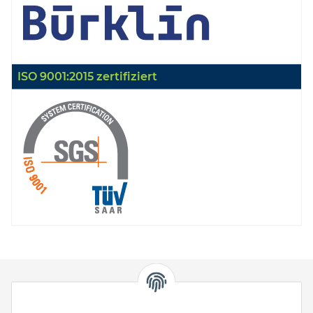
ISO 9001:2015 zertifiziert
HStronic GmbH