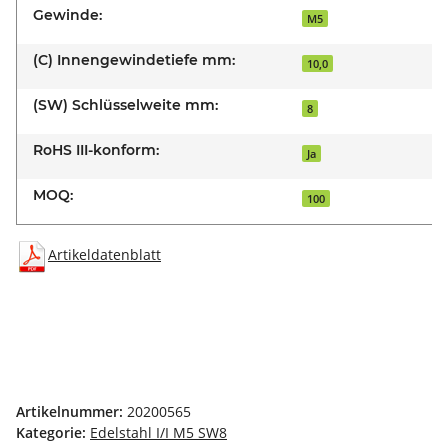
Gewinde:
M5
(C) Innengewindetiefe mm:
10,0
(SW) Schlüsselweite mm:
8
RoHS III-konform:
Ja
MOQ:
100
Artikeldatenblatt
Artikelnummer:
20200565
Kategorie:
Edelstahl I/I M5 SW8