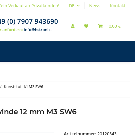
Kein Verkauf an Privatkunden!
DE
News
Kontakt
49 (0) 7907 943690
0,00 €
r anfordern:
info@hstronic-
Kunststoff I/I M3 SW6
ewinde 12 mm M3 SW6
Artikelnummer:
20120343