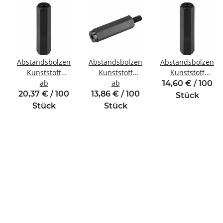
Abstandsbolzen
Abstandsbolzen
Abstandsbolzen
Kunststoff
Kunststoff
Kunststoff
inde
Innen/Innengewinde
ab
Innen/Außengewinde
ab
Innen/Innengewin
14,60 € / 100
M5 SW10
M4 SW8
M2 SW5
20,37 € / 100
13,86 € / 100
Stück
Stück
Stück