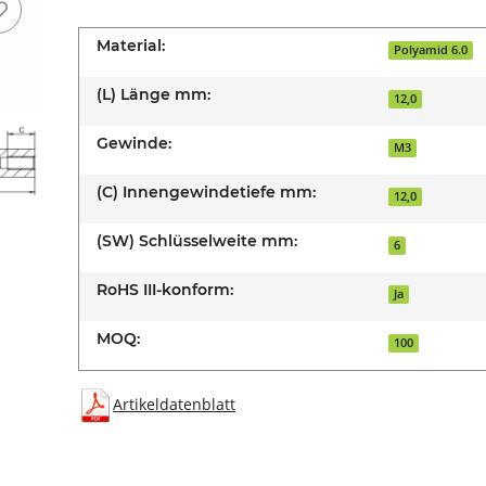
Material:
Polyamid 6.0
(L) Länge mm:
12,0
Gewinde:
M3
(C) Innengewindetiefe mm:
12,0
(SW) Schlüsselweite mm:
6
RoHS III-konform:
Ja
MOQ:
100
Artikeldatenblatt