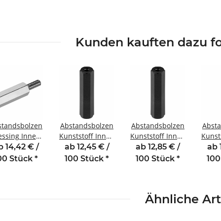
Kunden kauften dazu fo
standsbolzen
Abstandsbolzen
Abstandsbolzen
Abst
ssing Innen
Kunststoff Innen
Kunststoff Innen
Kunst
ußengewinde
/Innengewinde
/Innengewinde
/Inn
b 14,42 € /
ab 12,45 € /
ab 12,85 € /
ab 
 mm M3 SW5
11 mm M3 SW6
8 mm M3 SW6
10 m
00 Stück
*
100 Stück
*
100 Stück
*
100
AG 6
Ähnliche Art