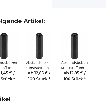
lgende Artikel:
andsbolzen
Abstandsbolzen
Abstandsbolzen
stoff Innen
Kunststoff Innen
Kunststoff Innen
engewinde
/Innengewinde
/Innengewinde
11,45 € /
ab 12,85 € /
ab 12,85 € /
m M3 SW6
7 mm M3 SW6
9 mm M3 SW6
 Stück
*
100 Stück
*
100 Stück
*
ikel