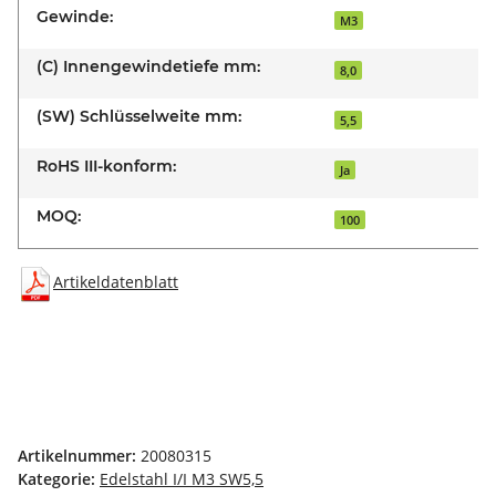
Gewinde:
M3
(C) Innengewindetiefe mm:
8,0
(SW) Schlüsselweite mm:
5,5
RoHS III-konform:
Ja
MOQ:
100
Artikeldatenblatt
Artikelnummer:
20080315
Kategorie:
Edelstahl I/I M3 SW5,5