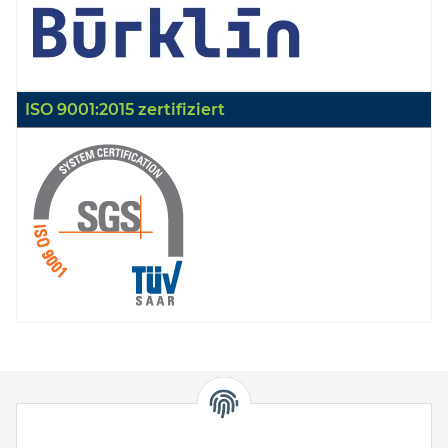
ISO 9001:2015 zertifiziert
HStronic GmbH