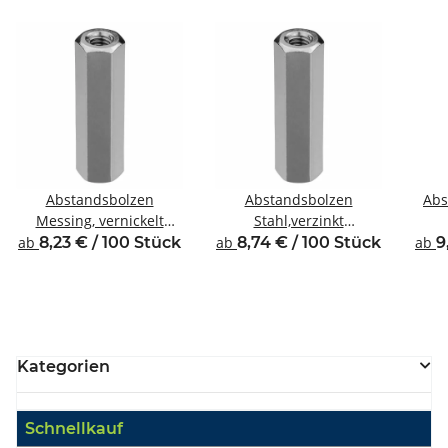
Abstandsbolzen
Abstandsbolzen
Abs
Messing, vernickelt
Stahl,verzinkt
Innen/Innengewinde M3
Innen/Innengewinde M3
In
ab
8,23 € / 100 Stück
ab
8,74 € / 100 Stück
ab
9
SW5,5
SW5,5
Kategorien
Schnellkauf