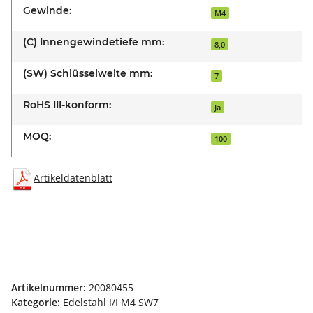
Gewinde:
M4
(C) Innengewindetiefe mm:
8,0
(SW) Schlüsselweite mm:
7
RoHS III-konform:
Ja
MOQ:
100
Artikeldatenblatt
Artikelnummer:
20080455
Kategorie:
Edelstahl I/I M4 SW7