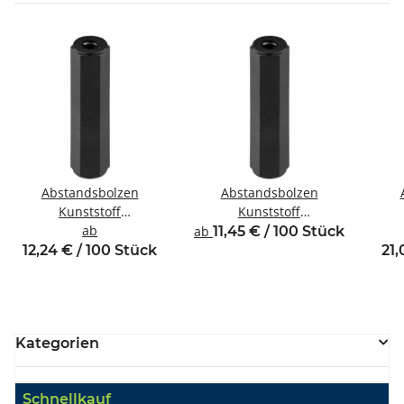
Abstandsbolzen
Abstandsbolzen
Kunststoff
Kunststoff
Innen/Innengewinde M4
ab
Innen/Innengewinde M3
Inne
ab
11,45 € / 100 Stück
SW8
SW6
12,24 € / 100 Stück
21,
Kategorien
Schnellkauf