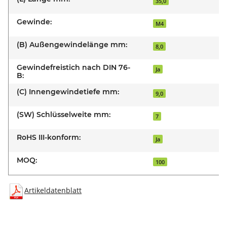
35,0
Gewinde:
M4
(B) Außengewindelänge mm:
8,0
Gewindefreistich nach DIN 76-
Ja
B:
(C) Innengewindetiefe mm:
9,0
(SW) Schlüsselweite mm:
7
RoHS III-konform:
Ja
MOQ:
100
Artikeldatenblatt