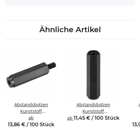
Ähnliche Artikel
Abstandsbolzen
Abstandsbolzen
Kunststoff
Kunststoff
Innen/Außengewinde
ab
Innen/Innengewinde M3
In
ab
11,45 € / 100 Stück
M4 SW8
SW6
13,86 € / 100 Stück
13,