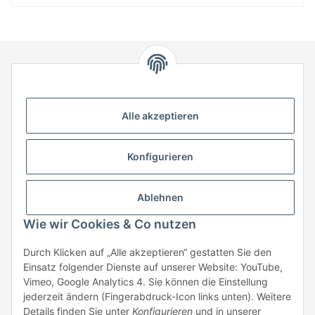
HStronic GmbH
Eugen-Kübler-Straße 3
Alle akzeptieren
74538 Rosengarten-Uttenhofen
Telefon: +49 (0) 7907 943 690
Konfigurieren
Fax: +49 (0) 7907 942 0222
Mail:
info@hstronic-gmbh.de
Informationen
Ablehnen
Wie wir Cookies & Co nutzen
Gesetzliche Informationen
Durch Klicken auf „Alle akzeptieren“ gestatten Sie den
Einsatz folgender Dienste auf unserer Website: YouTube,
Beratung:
+49 (0) 7907 943690
Vimeo, Google Analytics 4. Sie können die Einstellung
Anfragen oder Muster anfordern:
jederzeit ändern (Fingerabdruck-Icon links unten). Weitere
info@hstronic-gmbh.de
Details finden Sie unter
Konfigurieren
und in unserer