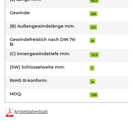
60,0
Gewinde:
M4
(B) Außengewindelänge mm:
8,0
Gewindefreistich nach DIN 76-
Ja
B:
(C) Innengewindetiefe mm:
10,0
(SW) Schlüsselweite mm:
7
RoHS III-konform:
Ja
MOQ:
100
Artikeldatenblatt