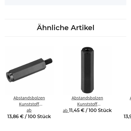
Ähnliche Artikel
Abstandsbolzen
Abstandsbolzen
Kunststoff
Kunststoff
Innen/Außengewinde
ab
Innen/Innengewinde M3
In
ab
11,45 € / 100 Stück
M4 SW8
SW6
13,86 € / 100 Stück
13,