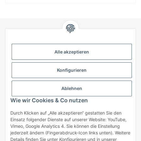
HStronic GmbH
Eugen-Kübler-Straße 3
Alle akzeptieren
74538 Rosengarten-Uttenhofen
Telefon: +49 (0) 7907 943 690
Konfigurieren
Fax: +49 (0) 7907 942 0222
Mail:
info@hstronic-gmbh.de
Informationen
Ablehnen
Wie wir Cookies & Co nutzen
Gesetzliche Informationen
Durch Klicken auf „Alle akzeptieren“ gestatten Sie den
Einsatz folgender Dienste auf unserer Website: YouTube,
Beratung:
+49 (0) 7907 943690
Vimeo, Google Analytics 4. Sie können die Einstellung
Anfragen oder Muster anfordern:
jederzeit ändern (Fingerabdruck-Icon links unten). Weitere
info@hstronic-gmbh.de
Details finden Sie unter
Konfigurieren
und in unserer