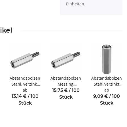
Einheiten.
ikel
Abstandsbolzen
Abstandsbolzen
Abstandsbolzen
Stahl, verzinkt
Messing,
Stahl,verzinkt
Innen/Außengewinde
ab
vernickelt
Innen/Innengewin
ab
15,75 € / 100
inde
M4 SW8
Innen/Außengewinde
M4 SW7
13,14 € / 100
9,09 € / 100
Stück
M4 SW7
Stück
Stück