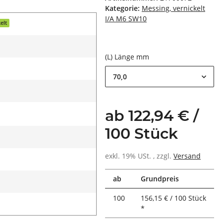
Kategorie:
Messing, vernickelt
I/A M6 SW10
elt
(L) Länge mm
70,0
ab 122,94 € /
100 Stück
exkl. 19% USt. , zzgl.
Versand
ab
Grundpreis
100
156,15 € / 100 Stück
*