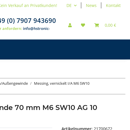
Kein Verkauf an Privatkunden!
DE
News
Kontakt
49 (0) 7907 943690
0,00 €
r anfordern:
info@hstronic-
en/Außengewinde
Messing, vernickelt I/A M6 SW10
inde 70 mm M6 SW10 AG 10
Artikelnummer:
21700672