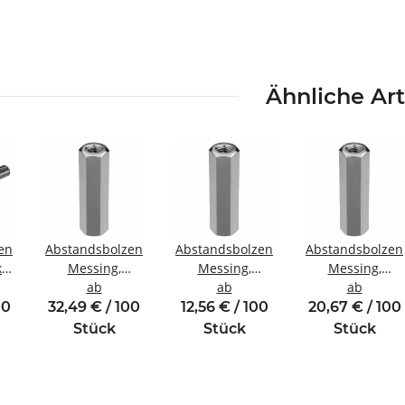
Ähnliche Art
en
Abstandsbolzen
Abstandsbolzen
Abstandsbolzen
kt
Messing,
Messing,
Messing,
gewinde
vernickelt
ab
vernickelt
ab
vernickelt
ab
Innen/Innengewinde
Innen/Innengewinde
Innen/Innengew
00
32,49 € / 100
12,56 € / 100
20,67 € / 100
M6 SW10
M4 SW7
M5 SW8
Stück
Stück
Stück