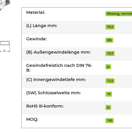
Material:
Messing, vernick
(L) Länge mm:
70,0
Gewinde:
M6
(B) Außengewindelänge mm:
10,0
Gewindefreistich nach DIN 76-
Ja
B:
(C) Innengewindetiefe mm:
12,0
(SW) Schlüsselweite mm:
10
RoHS III-konform:
Ja
MOQ:
100