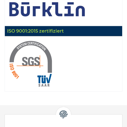
ISO 9001:2015 zertifiziert
HStronic GmbH