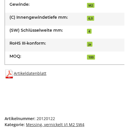
Gewinde:
M2
(C) Innengewindetiefe mm:
6,0
(SW) Schlüsselweite mm:
4
RoHS III-konform:
Ja
MOQ:
100
Artikeldatenblatt
Artikelnummer:
20120122
Kategorie:
Messing, vernickelt I/I M2 SW4