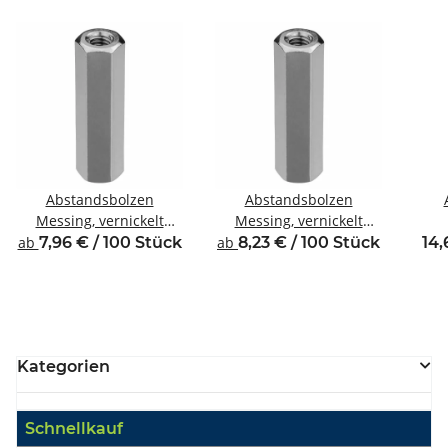
Abstandsbolzen
Abstandsbolzen
Messing, vernickelt
Messing, vernickelt
Innen/Innengewinde
Innen/Innengewinde M3
Inne
ab
7,96 € / 100 Stück
ab
8,23 € / 100 Stück
14,
M2,5 SW5
SW5,5
Kategorien
Schnellkauf