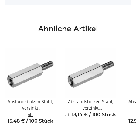
Ähnliche Artikel
Abstandsbolzen Stahl,
Abstandsbolzen Stahl,
Abs
verzinkt
verzinkt
Innen/Außengewinde
ab
Innen/Außengewinde
In
ab
13,14 € / 100 Stück
M5 SW8
M4 SW8
15,48 € / 100 Stück
12,