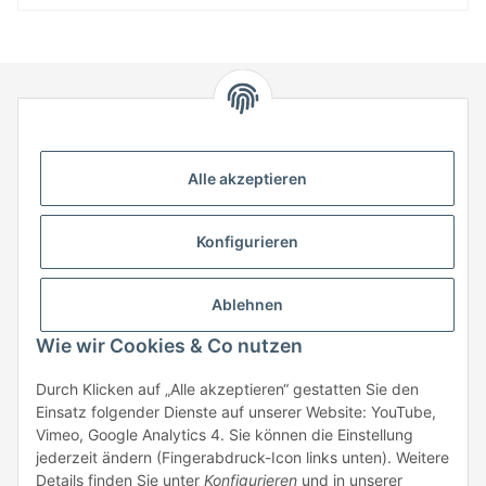
HStronic GmbH
Eugen-Kübler-Straße 3
Alle akzeptieren
74538 Rosengarten-Uttenhofen
Telefon: +49 (0) 7907 943 690
Konfigurieren
Fax: +49 (0) 7907 942 0222
Mail:
info@hstronic-gmbh.de
Informationen
Ablehnen
Wie wir Cookies & Co nutzen
Gesetzliche Informationen
Durch Klicken auf „Alle akzeptieren“ gestatten Sie den
Einsatz folgender Dienste auf unserer Website: YouTube,
Beratung:
+49 (0) 7907 943690
Vimeo, Google Analytics 4. Sie können die Einstellung
Anfragen oder Muster anfordern:
jederzeit ändern (Fingerabdruck-Icon links unten). Weitere
info@hstronic-gmbh.de
Details finden Sie unter
Konfigurieren
und in unserer