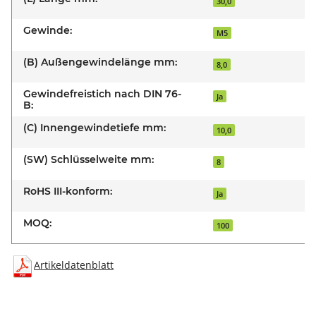
30,0
Gewinde:
M5
(B) Außengewindelänge mm:
8,0
Gewindefreistich nach DIN 76-
Ja
B:
(C) Innengewindetiefe mm:
10,0
(SW) Schlüsselweite mm:
8
RoHS III-konform:
Ja
MOQ:
100
Artikeldatenblatt