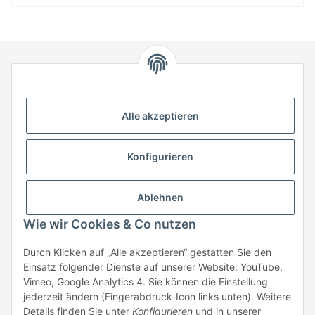
HStronic GmbH
Eugen-Kübler-Straße 3
Alle akzeptieren
74538 Rosengarten-Uttenhofen
Telefon: +49 (0) 7907 943 690
Konfigurieren
Fax: +49 (0) 7907 942 0222
Mail:
info@hstronic-gmbh.de
Informationen
Ablehnen
Wie wir Cookies & Co nutzen
Gesetzliche Informationen
Durch Klicken auf „Alle akzeptieren“ gestatten Sie den
Einsatz folgender Dienste auf unserer Website: YouTube,
Beratung:
+49 (0) 7907 943690
Vimeo, Google Analytics 4. Sie können die Einstellung
Anfragen oder Muster anfordern:
jederzeit ändern (Fingerabdruck-Icon links unten). Weitere
info@hstronic-gmbh.de
Details finden Sie unter
Konfigurieren
und in unserer