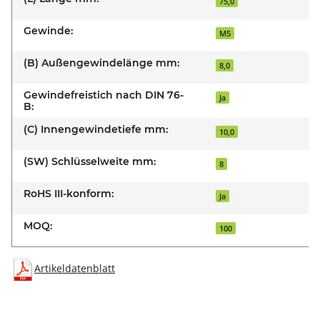
75,0
Gewinde:
M5
(B) Außengewindelänge mm:
8,0
Gewindefreistich nach DIN 76-
Ja
B:
(C) Innengewindetiefe mm:
10,0
(SW) Schlüsselweite mm:
8
RoHS III-konform:
Ja
MOQ:
100
Artikeldatenblatt