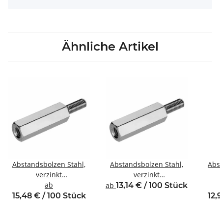
Ähnliche Artikel
Abstandsbolzen Stahl,
Abstandsbolzen Stahl,
Abs
verzinkt
verzinkt
Innen/Außengewinde
ab
Innen/Außengewinde
In
ab
13,14 € / 100 Stück
M5 SW8
M4 SW8
15,48 € / 100 Stück
12,