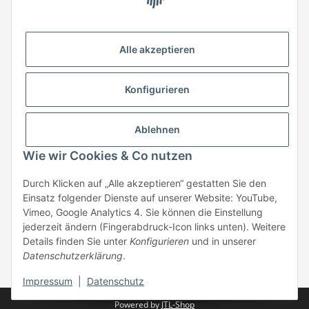
HStronic GmbH
Eugen-Kübler-Straße 3
Alle akzeptieren
74538 Rosengarten-Uttenhofen
Telefon: +49 (0) 7907 943 690
Konfigurieren
Fax: +49 (0) 7907 942 0222
Mail:
info@hstronic-gmbh.de
Informationen
Ablehnen
Wie wir Cookies & Co nutzen
Gesetzliche Informationen
Durch Klicken auf „Alle akzeptieren“ gestatten Sie den
Einsatz folgender Dienste auf unserer Website: YouTube,
Beratung:
+49 (0) 7907 943690
Vimeo, Google Analytics 4. Sie können die Einstellung
Anfragen oder Muster anfordern:
jederzeit ändern (Fingerabdruck-Icon links unten). Weitere
info@hstronic-gmbh.de
Details finden Sie unter
Konfigurieren
und in unserer
Datenschutzerklärung
.
* Alle Preise zzgl. gesetzlicher USt., zzgl.
Versand
| kein Verkauf an
Privatpersonen
Impressum
|
Datenschutz
Powered by
JTL-Shop