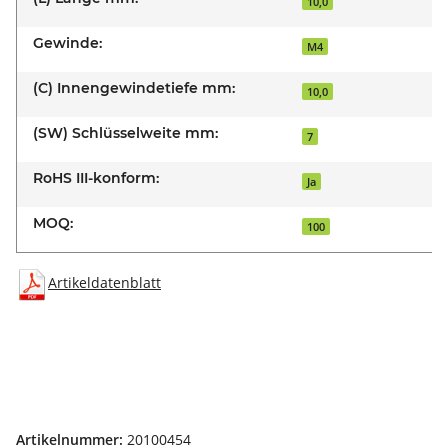
10,0
Gewinde:
M4
(C) Innengewindetiefe mm:
10,0
(SW) Schlüsselweite mm:
7
RoHS III-konform:
Ja
MOQ:
100
Artikeldatenblatt
Artikelnummer:
20100454