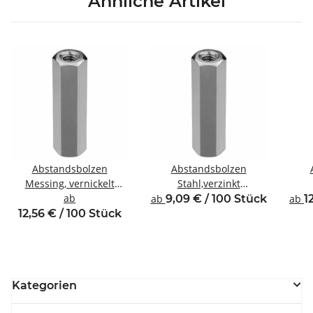
Ähnliche Artikel
Abstandsbolzen
Abstandsbolzen
Messing, vernickelt
Stahl,verzinkt
Innen/Innengewinde M4
ab
Innen/Innengewinde M4
Inne
ab
9,09 € / 100 Stück
ab
1
SW7
SW7
12,56 € / 100 Stück
Kategorien