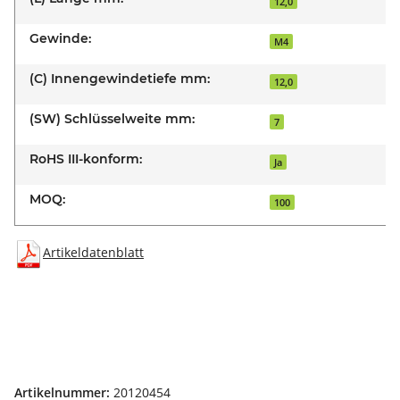
12,0
Gewinde:
M4
(C) Innengewindetiefe mm:
12,0
(SW) Schlüsselweite mm:
7
RoHS III-konform:
Ja
MOQ:
100
Artikeldatenblatt
Artikelnummer:
20120454