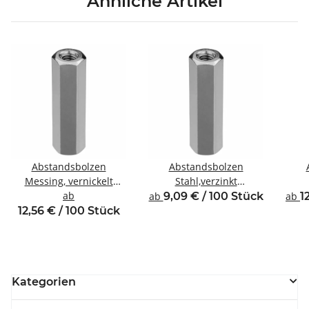
Ähnliche Artikel
Abstandsbolzen
Abstandsbolzen
Messing, vernickelt
Stahl,verzinkt
Innen/Innengewinde M4
ab
Innen/Innengewinde M4
Inne
ab
9,09 € / 100 Stück
ab
1
SW7
SW7
12,56 € / 100 Stück
Kategorien