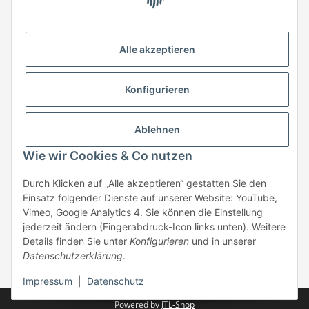
HStronic GmbH
Eugen-Kübler-Straße 3
Alle akzeptieren
74538 Rosengarten-Uttenhofen
Telefon: +49 (0) 7907 943 690
Konfigurieren
Fax: +49 (0) 7907 942 0222
Mail:
info@hstronic-gmbh.de
Informationen
Ablehnen
Wie wir Cookies & Co nutzen
Gesetzliche Informationen
Durch Klicken auf „Alle akzeptieren“ gestatten Sie den
Einsatz folgender Dienste auf unserer Website: YouTube,
Beratung:
+49 (0) 7907 943690
Vimeo, Google Analytics 4. Sie können die Einstellung
Anfragen oder Muster anfordern:
jederzeit ändern (Fingerabdruck-Icon links unten). Weitere
info@hstronic-gmbh.de
Details finden Sie unter
Konfigurieren
und in unserer
Datenschutzerklärung
.
* Alle Preise zzgl. gesetzlicher USt., zzgl.
Versand
| kein Verkauf an
Privatpersonen
Impressum
|
Datenschutz
Powered by
JTL-Shop