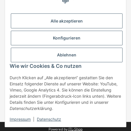
HStronic GmbH
Eugen-Kübler-Straße 3
Alle akzeptieren
74538 Rosengarten-Uttenhofen
Telefon: +49 (0) 7907 943 690
Konfigurieren
Fax: +49 (0) 7907 942 0222
Mail:
info@hstronic-gmbh.de
Informationen
Ablehnen
Wie wir Cookies & Co nutzen
Gesetzliche Informationen
Durch Klicken auf „Alle akzeptieren“ gestatten Sie den
Einsatz folgender Dienste auf unserer Website: YouTube,
Beratung:
+49 (0) 7907 943690
Vimeo, Google Analytics 4. Sie können die Einstellung
Anfragen oder Muster anfordern:
jederzeit ändern (Fingerabdruck-Icon links unten). Weitere
info@hstronic-gmbh.de
Details finden Sie unter
Konfigurieren
und in unserer
Datenschutzerklärung
.
* Alle Preise zzgl. gesetzlicher USt., zzgl.
Versand
| kein Verkauf an
Privatpersonen
Impressum
|
Datenschutz
Powered by
JTL-Shop