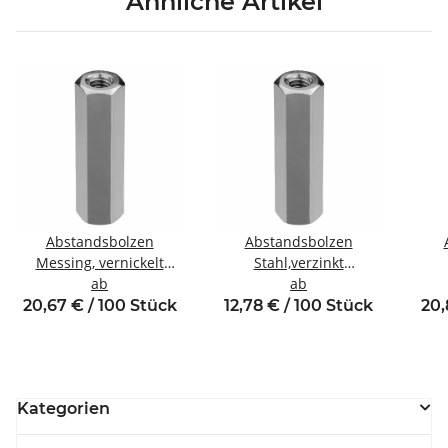
Ähnliche Artikel
Abstandsbolzen
Abstandsbolzen
Messing, vernickelt
Stahl,verzinkt
Innen/Innengewinde M5
ab
Innen/Innengewinde M5
ab
Inne
SW8
SW8
20,67 € / 100 Stück
12,78 € / 100 Stück
20,
Kategorien