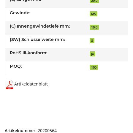
20,0
Gewinde:
M5
(C) Innengewindetiefe mm:
10,0
(SW) Schlüsselweite mm:
8
RoHS III-konform:
Ja
MOQ:
100
Artikeldatenblatt
Artikelnummer:
20200564